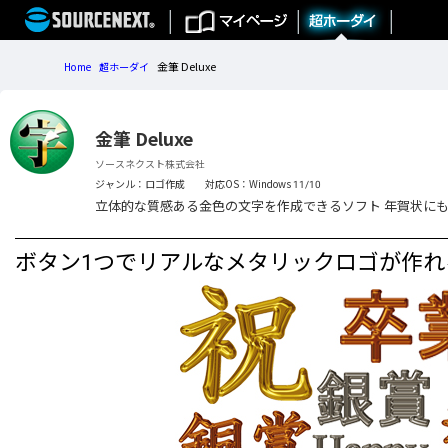
金筆 Deluxe
Home
超ホーダイ
金筆 Deluxe
ソースネクスト株式会社
ジャンル：ロゴ作成
対応OS：Windows 11/10
立体的な質感ある金色の文字を作成できるソフト 年賀状に
ボタン1つでリアルなメタリックロゴが作れ