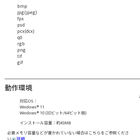
bmp
jpg(jpeg)
fpx
psd
pcx(dcx)
q0
rgb
png
tif
gif
動作環境
対応OS：
Windows® 11
Windows® 10 (32ビット/64ビット版)
インストール容量：約43MB
必要メモリ容量などが書かれていない場合はこちらをご参照くださ
い
詳細