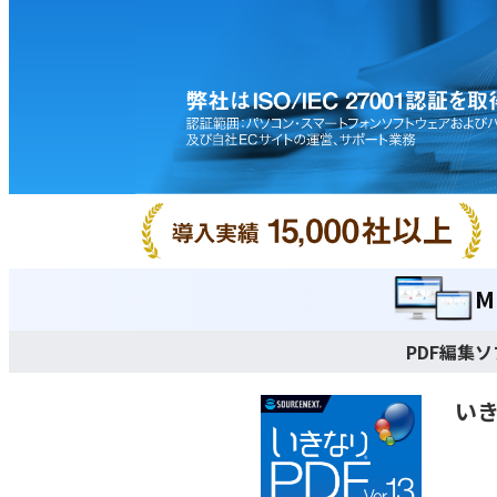
M
PDF編集
いき