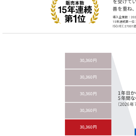
を受けて
善を重ね
導入企業数：20
15年連続第一位
ISO/IEC 