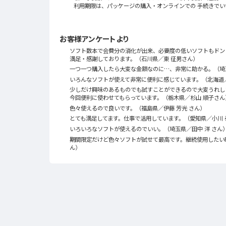
利用期限は、パッケージの購入・オンラインでの 手続きでい
お客様アンケートより
ソフト数本で会費分の消化が出来、必要度の低いソフトもドン
満足・感謝しております。（石川県／東 征男さん）
一つ一つ購入したら大変な金額なのに…、非常に助かる。（埼
いろんなソフトが使えて非常に便利に感じています。（北海道
少しだけ興味のあるものでも試すことができるので大変うれし
今回便利に使わせてもらっています。（栃木県／杉山 順子さん
色々使えるので良いです。（福島県／伊藤 芳光 さん）
とても満足してます。仕事で活用しています。（愛知県／小川 
いろいろなソフトが使えるのでいい。（埼玉県／田中 洋 さん
期間限定だけど色々ソフトが試せて最高です。継続使用したい
ん）