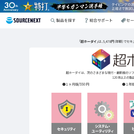
製品を探す
総合サポート
セ
「
超ホーダイ
」は、5,478円（年額）
超ホーダイは、次のさまざまな現行・最新版のソフ
120本以上の
●１ヶ月版/550 円
●１年版/