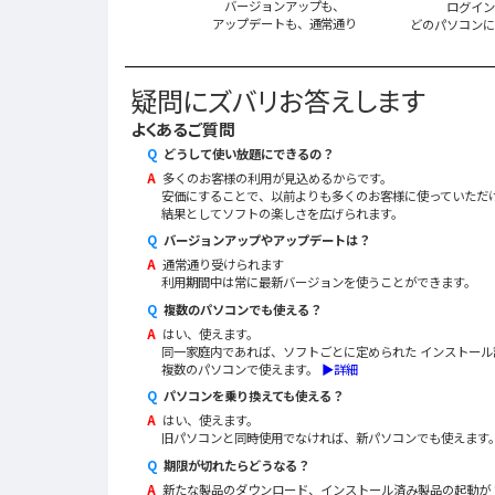
バージョンアップも、
ログイン
アップデートも、通常通り
どのパソコンに
疑問にズバリお答えします
よくあるご質問
Q
どうして使い放題にできるの？
A
多くのお客様の利用が見込めるからです。
安価にすることで、以前よりも多くのお客様に使っていただ
結果としてソフトの楽しさを広げられます。
Q
バージョンアップやアップデートは？
A
通常通り受けられます
利用期間中は常に最新バージョンを使うことができます。
Q
複数のパソコンでも使える？
A
はい、使えます。
同一家庭内であれば、ソフトごとに定められた インストール
複数のパソコンで使えます。
▶詳細
Q
パソコンを乗り換えても使える？
A
はい、使えます。
旧パソコンと同時使用でなければ、新パソコンでも使えます
Q
期限が切れたらどうなる？
A
新たな製品のダウンロード、インストール済み製品の起動が 