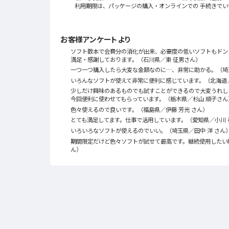
利用期限は、パッケージの購入・オンラインでの 手続きでい
お客様アンケートより
ソフト数本で会費分の消化が出来、必要度の低いソフトもドン
満足・感謝しております。（石川県／東 征男さん）
一つ一つ購入したら大変な金額なのに…、非常に助かる。（埼
いろんなソフトが使えて非常に便利に感じています。（北海道
少しだけ興味のあるものでも試すことができるので大変うれし
今回便利に使わせてもらっています。（栃木県／杉山 順子さん
色々使えるので良いです。（福島県／伊藤 芳光 さん）
とても満足してます。仕事で活用しています。（愛知県／小川 
いろいろなソフトが使えるのでいい。（埼玉県／田中 洋 さん
期間限定だけど色々ソフトが試せて最高です。継続使用したい
ん）