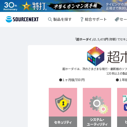
製品を探す
総合サポート
セ
「
超ホーダイ
」は、5,478円（年額）
超ホーダイは、次のさまざまな現行・最新版のソフ
120本以上の
●１ヶ月版/550 円
●１年版/