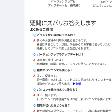
バージョンアップも、
ログイン
アップデートも、通常通り
どのパソコンに
疑問にズバリお答えします
よくあるご質問
Q
どうして使い放題にできるの？
A
多くのお客様の利用が見込めるからです。
安価にすることで、以前よりも多くのお客様に使っていただ
結果としてソフトの楽しさを広げられます。
Q
バージョンアップやアップデートは？
A
通常通り受けられます
利用期間中は常に最新バージョンを使うことができます。
Q
複数のパソコンでも使える？
A
はい、使えます。
同一家庭内であれば、ソフトごとに定められた インストール
複数のパソコンで使えます。
▶詳細
Q
パソコンを乗り換えても使える？
A
はい、使えます。
旧パソコンと同時使用でなければ、新パソコンでも使えます
Q
期限が切れたらどうなる？
A
新たな製品のダウンロード、インストール済み製品の起動が 