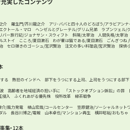
で充実したコンテンツ
龍之介 羅生門/芥川龍之介 アリ･ババと四十人のどろぼう/アラビアンナ
/エクトール・マロ ヘンゼルとグレーテル/グリム兄弟 ラプンツェル
リバー旅行記/ジョナサン・スウィフト 斜陽/太宰治 人間失格/太宰治
ルストイ こころ/夏目漱石 わが輩は猫である/夏目漱石 ごんぎつね 
賢治 セロ弾きのゴーシュ/宮沢賢治 注文の多い料理店/宮沢賢治 探偵
本
活する 熱狂のインドへ 部下をうつにする上司、上司をうつにする部下
の波 高齢者を地域経済の担い手に 「ストックオプション訴訟」の罪 
正侵入 ふくれあがる優先株 役所改革 緑茶戦争
瞭介/風力発電 植山宏哉/コールセンター 笠原健治/ソーシャルネット
ダル 長谷川博之/電報 山本卓也/マンション再生 横井昭裕/おもちゃ
事集・12本