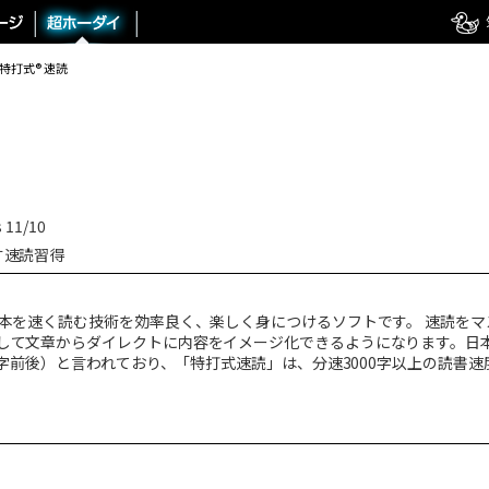
特打式® 速読
11/10
す速読習得
、本を速く読む技術を効率良く、楽しく身につけるソフトです。 速読を
して文章からダイレクトに内容をイメージ化できるようになります。日本
70字前後）と言われており、「特打式速読」は、分速3000字以上の読書