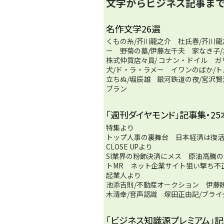
文学からビジネス記事ま
名作文学26選
くもの糸/芥川龍之介 杜氏春/芥川
ー 野菊の墓/伊藤左千夫 家なき子
株式仲買店々員/ コナン・ドイル ガ
犬/ド・ラ・ラメー イワンのばか/ト
立ちぬ/堀辰雄 銀河鉄道の夜/宮沢
ブラン
「週刊ダイヤモンド」記事集・25
特集より
トップ人事の裏舞台 日本経済は復
CLOSE UPより
SI業界の粉飾決済にメス 原油高騰
トMR ネット企業サイト狙い撃ち不
起業人より
池添吉則/不動産オークション 伊藤
木清幸/音声認識 塚田正由記/ブライ
「ビジネス知識源プレミアム」記