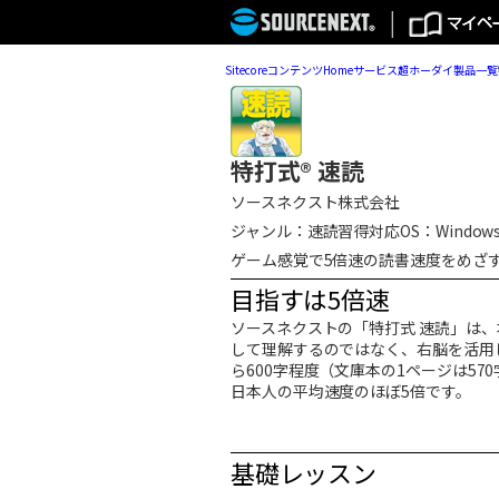
Sitecore
コンテンツ
Home
サービス
超ホーダイ
製品一覧
特打式® 速読
ソースネクスト株式会社
ジャンル：速読習得
対応OS：Windows 
ゲーム感覚で5倍速の読書速度をめざ
目指すは5倍速
ソースネクストの「特打式 速読」は
して理解するのではなく、右脳を活用
ら600字程度（文庫本の1ページは5
日本人の平均速度のほぼ5倍です。
基礎レッスン