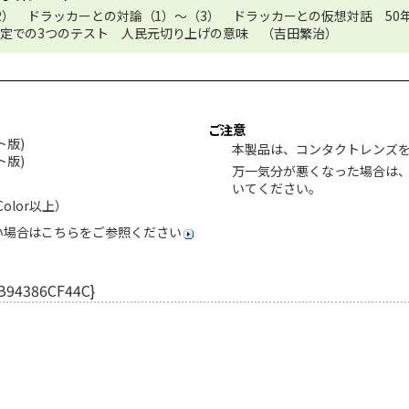
（2） ドラッカーとの対論（1）～（3） ドラッカーとの仮想対話 50
定での3つのテスト 人民元切り上げの意味 （吉田繁治）
ご注意
ット版)
本製品は、コンタクトレンズ
ット版)
万一気分が悪くなった場合は
いてください。
Color以上）
い場合はこちらをご参照ください
B94386CF44C}