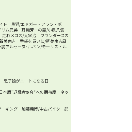
イト 黒猫/エドガー・アラン・ポ
/グリム兄弟 耳無芳一の話/小泉八雲
 走れメロス/太宰治 フランダースの
/新美南吉 手袋を買いに/新美南吉風
小説アルセーヌ･ルパン/モーリス・ル
 息子娘がニートになる日
日本版"退職者協会"への期待度 ネッ
ワーキング 加藤義博/中古バイク 鈴