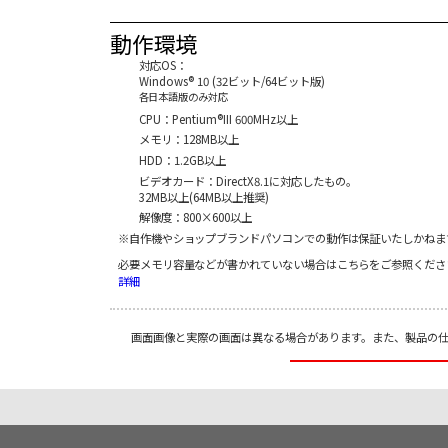
動作環境
対応OS：
Windows® 10 (32ビット/64ビット版)
各日本語版のみ対応
CPU：Pentium®III 600MHz以上
メモリ：128MB以上
HDD：1.2GB以上
ビデオカード：DirectX8.1に対応したもの。
32MB以上(64MB以上推奨)
解像度：800×600以上
※自作機やショップブランドパソコンでの動作は保証いたしかねま
必要メモリ容量などが書かれていない場合はこちらをご参照くださ
詳細
画面画像と実際の画面は異なる場合があります。また、製品の