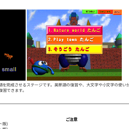
）
語を完成させるステージです。英単語の復習や、大文字や小文字の使い
復習できます。
ご注意
ット版)
ット版)