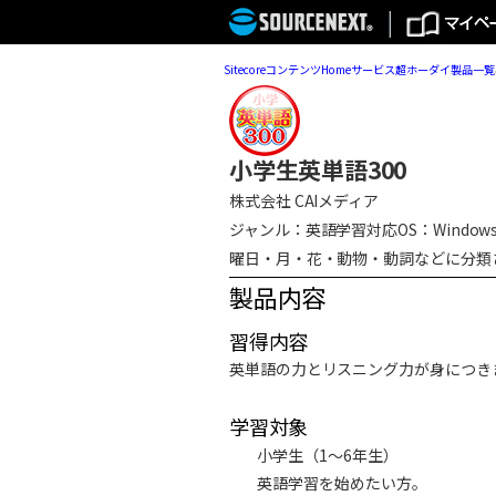
Sitecore
コンテンツ
Home
サービス
超ホーダイ
製品一覧
小学生英単語300
株式会社 CAIメディア
ジャンル：英語学習
対応OS：Windows 
曜日・月・花・動物・動詞などに分類
製品内容
習得内容
英単語の力とリスニング力が身につき
学習対象
小学生（1～6年生）
英語学習を始めたい方。