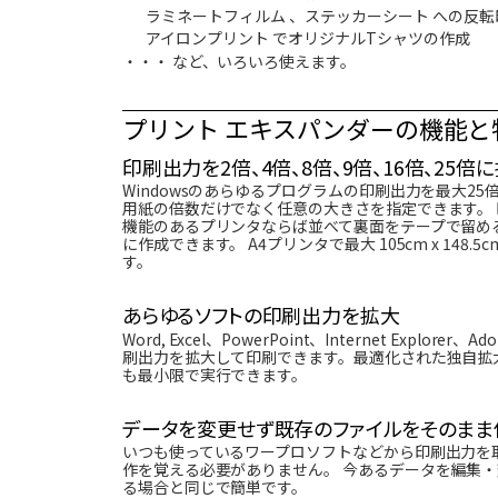
ラミネートフィルム 、ステッカーシート への反転
アイロンプリント でオリジナルTシャツの作成
・・・ など、いろいろ使えます。
プリント エキスパンダーの機能と
印刷出力を2倍、4倍、8倍、9倍、16倍、25倍
Windowsのあらゆるプログラムの印刷出力を最大
用紙の倍数だけでなく任意の大きさを指定できます。
機能のあるプリンタならば並べて裏面をテープで留める
に作成できます。 A4プリンタで最大 105cm x 148.5
す。
あらゆるソフトの印刷出力を拡大
Word, Excel、PowerPoint、Internet Expl
刷出力を拡大して印刷できます。最適化された独自拡
も最小限で実行できます。
データを変更せず既存のファイルをそのまま
いつも使っているワープロソフトなどから印刷出力を
作を覚える必要がありません。 今あるデータを編集
る場合と同じで簡単です。