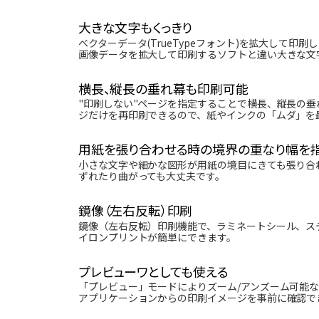
大きな文字もくっきり
ベクターデータ(TrueTypeフォント)を拡大して印
画像データを拡大して印刷するソフトと違い大きな文
横長、縦長の垂れ幕も印刷可能
"印刷しない"ページを指定することで横長、縦長の
ジだけを再印刷できるので、紙やインクの「ムダ」を
用紙を張り合わせる時の境界の重なり幅を
小さな文字や細かな図形が用紙の境目にきても張り合
ずれたり曲がっても大丈夫です。
鏡像（左右反転）印刷
鏡像（左右反転）印刷機能で、ラミネートシール、ス
イロンプリントが簡単にできます。
プレビューワとしても使える
「プレビュー」モードによりズーム/アンズーム可能
アプリケーションからの印刷イメージを事前に確認で