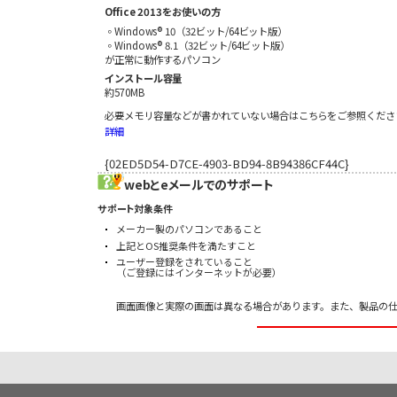
Office 2013をお使いの方
◦Windows® 10（32ビット/64ビット版）
◦Windows® 8.1（32ビット/64ビット版）
が正常に動作するパソコン
インストール容量
約570MB
必要メモリ容量などが書かれていない場合はこちらをご参照くださ
詳細
{02ED5D54-D7CE-4903-BD94-8B94386CF44C}
webとeメールでのサポート
サポート対象条件
メーカー製のパソコンであること
上記とOS推奨条件を満たすこと
ユーザー登録をされていること
（ご登録にはインターネットが必要）
画面画像と実際の画面は異なる場合があります。また、製品の