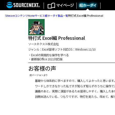
特打式 Excel編 Professional
Sitecore
コンテンツ
Home
サービス
超ホーダイ
製品一覧
特打式 Excel編 Professional
ソースネクスト株式会社
ジャンル：Excel習得ソフト
対応OS：Windows 11/10
・Excelの実践的な操作を学べる
・最新版Office 2021対応版
お客様の声
前バージョンより
基礎から体系的に学べますので、購入してよかったと思います。
ワードしかできなかった私ですが知らず知らずのうちに操作で
講義のあと、実際に演習があるため習得しやすく、購入した本
説明本読んでいる、つもりですが、特打を見たら、改めて、解