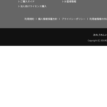
ご購入ガイド
お客様情報
HP広告では家庭での使用が強調されておりましたが、会社の
法人向けライセンス購入
しております。（広島県／橋本 慎太郎さん）
今まで、写真を大きく印刷したくても、できなかった。このソ
している。（鹿児島県／有馬 純さん）
利用規約
個人情報保護方針
プライバシーポリシー
利用者情報の外
教材など、大きく提示するのにもってこい! 簡単操作で、自宅
彦さん）
素晴らしい、美しい!こういうソフトを待っていたので大満足で
パソコン教室で生徒に教えるとき対象が中高年ですので、ツー
にはって説明しやすくなりました（岐阜県／井上 美由紀さん）
Copyright (C) SOUR
とても欲しかった機能です。シンプルかつ親切で使いやすい!（