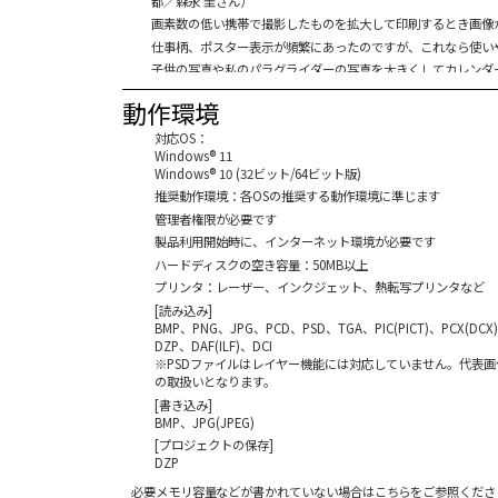
都／森永 圭さん）
画素数の低い携帯で撮影したものを拡大して印刷するとき画像
仕事柄、ポスター表示が頻繁にあったのですが、これなら使い
子供の写真や私のパラグライダーの写真を大きくしてカレンダ
杉本 勝彦さん）
動作環境
簡単な操作で画像を大きく印刷でき、価格も安いので大変良い
A3などのプリンタを買うか悩んでいましたがこのソフトで掲示
対応OS：
ンタをそのまま使用出来て満足しています、両面テープで貼り
Windows® 11
Windows® 10 (32ビット/64ビット版)
使いやすい、分かりやすい、バリエーションが豊富でとても満
推奨動作環境：各OSの推奨する動作環境に準じます
これは使えます。A3対応プリンタがなくてもいいし、A2版と
さん）
管理者権限が必要です
このソフトは大きなポスターを作ることが宣伝されていますが
製品利用開始時に、インターネット環境が必要です
す。簡単な補正もでき、便利に感じています。写真を撮るもの
ハードディスクの空き容量：50MB以上
ん）
プリンタ：レーザー、インクジェット、熱転写プリンタなど
大変助かります。イベントでは力を発揮します。ホテルに依頼する
[読み込み]
現在、ある会の事務局の仕事をしていますが、会議やイベント
BMP、PNG、JPG、PCD、PSD、TGA、PIC(PICT)、PCX(DCX
会い楽に印刷できるようになり、大変有難く思っています。（岩
DZP、DAF(ILF)、DCI
オリジナルカレンダー作成などで、今までA4プリンターという
※PSDファイルはレイヤー機能には対応していません。代表画
ん）
の取扱いとなります。
こんなソフトを探していました。価格も手ごろで、気楽に購入
[書き込み]
わかりやすいのもありがたいです。（兵庫県／柳井 克文さん）
BMP、JPG(JPEG)
デジカメで撮った写真を大きく引き伸ばしてもとても鮮明で綺
[プロジェクトの保存]
DZP
これは便利。のりしろまで出来ちゃいます、それも簡単に。こ
130万画素のデジカメでとった写真も荒れることなくプリント
必要メモリ容量などが書かれていない場合はこちらをご参照くださ