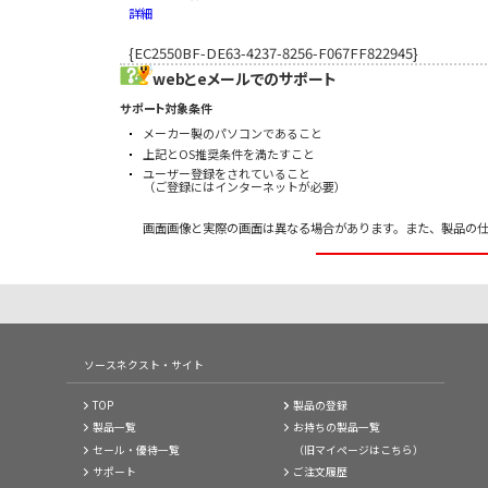
垂れ幕、横幕、大判ポスター印刷のソフトを探していました。
詳細
すいこの製品が出て、やった!てな感じです。（青森県／小原 
写真だけではなく、巨大POP広告も作れるところがすごい。店
{EC2550BF-DE63-4237-8256-F067FF822945}
2m×2mまでの大きなサイズのポスターなどが普通のプリン
webとeメールでのサポート
いうことになりそうです。（東京都／小平 邦史さん）
サポート対象条件
拡大しても滑らかなのが気に入っている。さまざまな使い方が
メーカー製のパソコンであること
写真を大きく印刷したかったけれど、今まで設定や計算も面倒
さん）
上記とOS推奨条件を満たすこと
ユーザー登録をされていること
学校の文化祭で大活躍でした。画像を大きくプリントするのも
（ご登録にはインターネットが必要）
できました。全国の高校生・先生方、これは買いですヨ!!（ち
しょぼいデジカメ画像がかなりの拡大に耐えるようになって非
画面画像と実際の画面は異なる場合があります。また、製品の
業者さんに依頼すると結構高額ですが、このソフトで簡単に大
ん）
子供部屋にポスターを貼ってあげようと思ったのですが、いい
データを使用して、かわいいポスターが完成!子供も大喜びです^
画像が本当にきれいなまま巨大になってびっくりしました。これ
大型の掲示物を作る仕事をする上で非常に役立っています。拡
試しにA4を4枚使用し今年撮影した桜の写真を印刷してみました
ソースネクスト・サイト
そうです。（福島県／渡辺 満さん）
A4サイズの印刷で大きなポスターなどを作製できて重宝して
TOP
製品の登録
正 淳さん）
製品一覧
お持ちの製品一覧
1）拡大画面の印刷による画質劣化が少ない。 2）印刷画面の
セール・優待一覧
（旧マイページはこちら）
催し物などの時のデコレーション作成に重宝します。手間をか
サポート
ご注文履歴
出張地でA4プリンターしかなく、それより大きなサイズの印刷