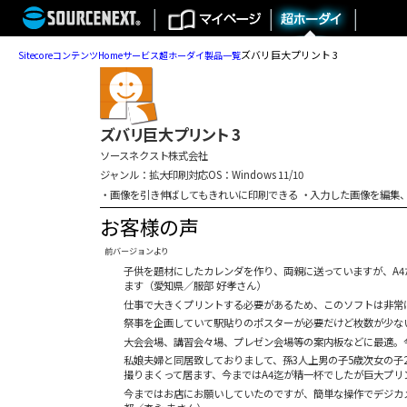
ズバリ巨大プリント 3
Sitecore
コンテンツ
Home
サービス
超ホーダイ
製品一覧
ズバリ巨大プリント 3
ソースネクスト株式会社
ジャンル：拡大印刷
対応OS：Windows 11/10
・画像を引き伸ばしてもきれいに印刷できる ・入力した画像を編集
お客様の声
前バージョンより
子供を題材にしたカレンダを作り、両親に送っていますが、A
ます（愛知県／服部 好孝さん）
仕事で大きくプリントする必要があるため、このソフトは非常
祭事を企画していて駅貼りのポスターが必要だけど枚数が少ない
大会会場、講習会々場、プレゼン会場等の案内板などに最適。
私娘夫婦と同居致しておりまして、孫3人上男の子5歳次女の子
撮りまくって居ます、今まではA4迄が精一杯でしたが巨大プリ
今まではお店にお願いしていたのですが、簡単な操作でデジカ