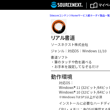
Sitecore
コンテンツ
Home
サービス
超ホーダイ
製品一覧
リアル書道
ソースネクスト株式会社
ジャンル：
対応OS：Windows 11/10
書道ソフト
・筆のタッチや色を選べる
・お手本を設定してなぞるだけ
動作環境
対応OS：
Windows® 11 (32ビット/64ビ
Windows® 10 (32ビット/64ビ
※Windows 7はSP1以上が必須
インストールに必要なハードディ
CPU・メモリ：各OSが推奨する