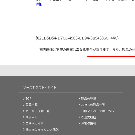
詳細
{02ED5D54-D7CE-4903-BD94-8B94386CF44C}
画面画像と実際の画面は異なる場合があります。また、製品の
ソースネクスト・サイト
TOP
製品の登録
製品一覧
お持ちの製品一覧
セール・優待一覧
（旧マイページはこちら）
サポート
ご注文履歴
ご購入ガイド
お客様情報
法人向けライセンス購入