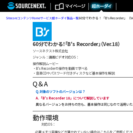
60分でわかる！「B's Recorder」（Ve
Sitecore
コンテンツ
Home
サービス
超ホーダイ
製品一覧
60分でわかる！「B's Recorder」（Ver.18）
ソースネクスト株式会社
ジャンル：講義ビデオ
対応OS：
操作解説ムービー
・B's Recorderの操作を動画で学べる
・音楽CDやパスワード付きディスクなど基本操作を解説
Q＆A
Q.対象のソフトのバージョンは？
A.「B's Recorder 18」について解説しています
異なるバージョンをお持ちの方も、基本操作は同じなので活用いた
動作環境
対応OS：
必要メモリ容量などが書かれていない場合はこちらをご参照くださ