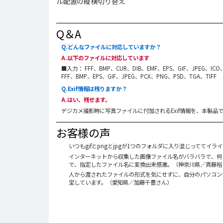
ル配置の縦横切り替え
Q＆A
Q.どんなファイルに対応していますか？
A.以下のファイルに対応しています
■入力： FFF、BMP、CUR、DIB、EMF、EPS、GIF、JPEG、IC
FFF、BMP、EPS、GIF、JPEG、PCX、PNG、PSD、TGA、TIFF
Q.Exif情報は残りますか？
A.はい、残せます。
デジカメ撮影時に写真ファイルに付加されるExif情報を、本製
お客様の声
いつもgifとpngとjpgが1つのフォルダに入り混じっててイ
インターネットから収集した画像ファイル名がバラバラで、何
で、指定したファイル名に変換出来感激。（神奈川県／斉藤裕
人から渡されたファイルの形式を気にせずに、自分のパソコン
宝しています。（愛知県／加藤千豊さん）