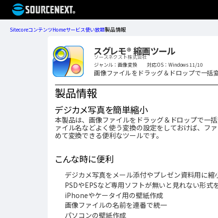
製品情報
Sitecore
コンテンツ
Home
サービス
使い放題
スグレモ® 縮画ツール
ソースネクスト株式会社
ジャンル：画像変換
対応OS：Windows 11/10
画像ファイルをドラッグ＆ドロップで一括
製品情報
デジカメ写真を簡単縮小
本製品は、画像ファイルをドラッグ＆ドロップで一括
ァイル名などよく使う変換の設定をしておけば、ファ
めて変換できる便利なツールです。
こんな時に便利
デジカメ写真をメール添付やプレゼン資料用に縮
PSDやEPSなど専用ソフトが無いと見れない形式を
iPhoneやケータイ用の壁紙作成
画像ファイルの名前を連番で統一
パソコンの壁紙作成