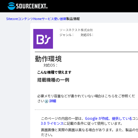
製品情報
Sitecore
コンテンツ
Home
サービス
使い放題
ソースネクスト株式会社
ジャンル：
対応OS：
動作環境
対応OS：
こんな機種で使えます
搭載機種の一例
必要メモリ容量などが書かれていない場合はこちらをご参照くだ
さい
詳細
このページの内容の一部は、
Google が作成、提供している
コ
3.0 ライセンス
に記載の条件に従って使用しています。
画面画像と実際の画面は異なる場合があります。また、製品の
ださい。