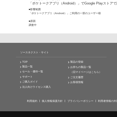
「ポケトークアプリ（Android）」でGoogle Pla
■影響範囲
「ポケトークアプリ（Android）」ご利用の一部のユーザー様
■原因
調査中
ソースネクスト・サイト
TOP
製品の登録
製品一覧
お持ちの製品一覧
セール・優待一覧
（旧マイページはこちら）
サポート
ご注文履歴
ご購入ガイド
お客様情報
法人向けライセンス購入
利用規約
個人情報保護方針
プライバシーポリシー
利用者情報の外