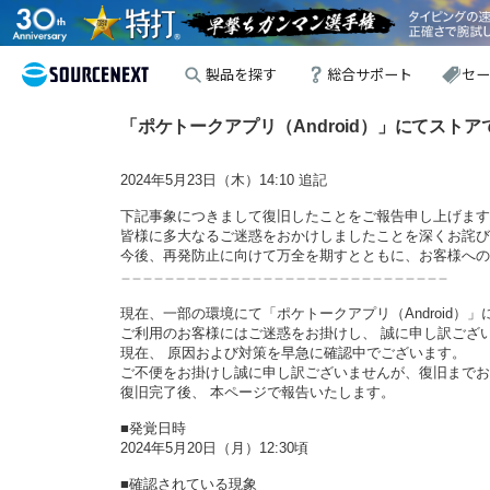
製品を探す
総合サポート
セ
「ポケトークアプリ（Android）」にてストアで
2024年5月23日（木）14:10 追記
下記事象につきまして復旧したことをご報告申し上げます
皆様に多大なるご迷惑をおかけしましたことを深くお詫び
今後、再発防止に向けて万全を期すとともに、お客様への
＿＿＿＿＿＿＿＿＿＿＿＿＿＿＿＿＿＿＿＿＿＿＿＿＿＿＿＿＿＿
現在、一部の環境にて「ポケトークアプリ（Android
ご利用のお客様にはご迷惑をお掛けし、 誠に申し訳ござ
現在、 原因および対策を早急に確認中でございます。
ご不便をお掛けし誠に申し訳ございませんが、復旧までお
復旧完了後、 本ページで報告いたします。
■発覚日時
2024年5月20日（月）12:30頃
■確認されている現象