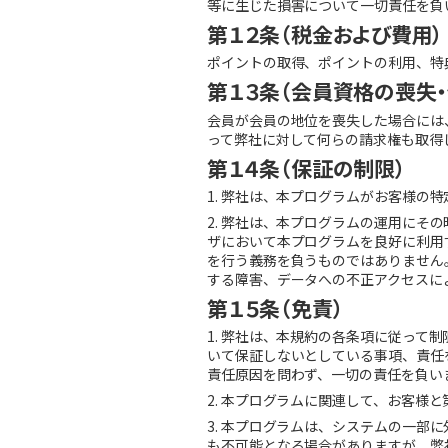
等に生じた損害について一切責任を負
第１２条（税金および費用）
ポイントの取得、ポイントの利用、特
第１３条（会員資格の喪失・
会員が会員の地位を喪失した場合には
って弊社に対して何らの請求権も取得
第１４条（保証の制限）
1. 弊社は、本プログラムがお客様
2. 弊社は、本プログラムの運用にそ
ザにおいて本プログラムを良好に利用
を行う義務を負うものではありません
する障害、データへの不正アクセスに
第１５条（免責）
1. 弊社は、本規約の各条項に従っ
いて保証しないとしている事項、責任
責任原因を問わず、一切の責任を負い
2. 本プログラムに関連して、お客
3. 本プログラムは、システムの一
も不可能となる場合がありますが、弊