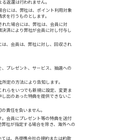
よる返還は行われません。
場合には、弊社は、ポイント利用対象
請求を行うものとします。
された場合には、弊社は、会員に対
該決済により弊社が会員に対し付与し
には、会員は、弊社に対し、回収され
を、プレゼント、サービス、抽選への
社所定の方法により告知します。
これらをいつでも新規に設定、変更ま
申し出のあった特典を提供できないこ
切の責任を負いません。
す。会員にプレゼント等の特典を送付
途弊社が指定する場合を除き、海外への
いては、各提携会社の規約または約款