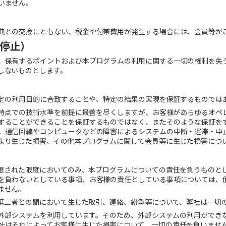
いません。
典との交換にともない、税金や付帯費用が発生する場合には、会員等が
停止）
、保有するポイントおよび本プログラムの利用に関する一切の権利を失
しないものとします。
の特定の利用目的に合致することや、特定の結果の実現を保証するものでは
の時点での技術水準を前提に最善を尽くしますが、お客様があらゆるオペ
することができることを保証するものではなく、またそのような保証を
。通信回線やコンピュータなどの障害によるシステムの中断・遅滞・中
より生じた損害、その他本プログラムに関して会員等に生じた損害につ
て制限された限度においてのみ、本プログラムについての責任を負うものと
を負わないとしている事項、お客様の責任としている事項については、
ません。
様と第三者との間において生じた取引、連絡、紛争等について、弊社は一切
部に外部システムを利用しています。そのため、外部システムの利用ができ
社はそれによってお客様に生じた損害について、一切の責任を負いませ