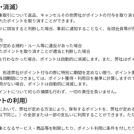
・消滅）
、対象取引について返品、キャンセルその他弊社がポイントの付与を取り消
れたポイントを取り消すことができます。
ずれかに該当すると判断した場合、事前に通知することなく、当該会員等が
合
が定める規約・ルール等に違反があった場合
たポイントを取り消すことが適当と判断した場合
取引を行わなかった場合、ポイントは自動的に消滅します。また、弊社はポ
間は、別途弊社がポイント付与の際に特別に期間を定めない限り、ポイント
当該期間につきましては、ポイント獲得・利用日を基準に計算しますの
用がない場合、ポイントは自動的に消滅します。
ポイントについて何らの補償も行わず、一切の責任を負いません。
ントの利用）
ビスにおいて、弊社が定める方法により、保有するポイントを、弊社が定め
以下同じ。）の全部または一部の支払いに利用することができます。た
の対象となるサービス・商品等を制限したり、ポイント利用に条件を付した