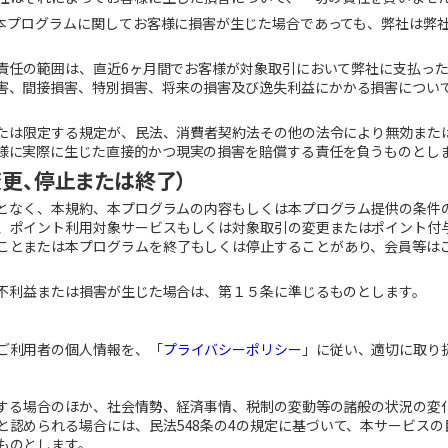
って本プログラムに関してお客様に損害が生じた場合であっても、弊社は弊
賠償責任の範囲は、直近6ヶ月間でお客様が対象取引において弊社に支払っ
害、間接損害、特別損害、将来の損害及び逸失利益にかかる損害につい
除または限定する規定が、民法、消費者契約法その他の法令により無効また
様に実際に生じた直接的かつ現実の損害を賠償する責任を負うものとし
変更、停止または終了）
ることなく、本規約、本プログラムの内容もしくは本プログラム提供の条件
、ポイント利用対象サービスもしくは対象取引の変更またはポイント付
ことまたは本プログラムを終了もしくは停止することがあり、会員等は
に不利益または損害が生じた場合は、第１５条に準じるものとします。
ご利用者の個人情報を、「
プライバシーポリシー
」に従い、適切に取り
適合する場合のほか、社会情勢、経済事情、税制の変動等の諸般の状況の変
と認められる場合には、民法548条の4の規定に基づいて、本サービス
ものとします。