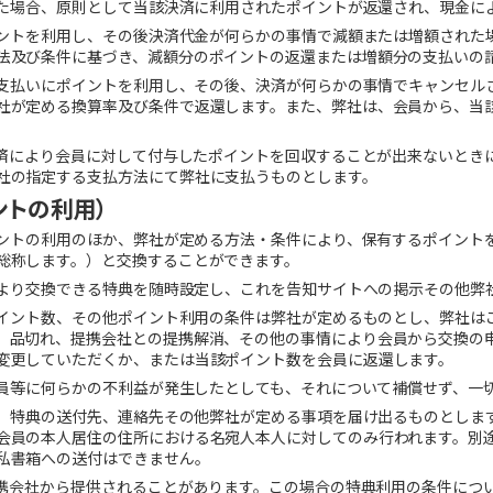
消した場合、原則として当該決済に利用されたポイントが返還され、現金に
ポイントを利用し、その後決済代金が何らかの事情で減額または増額された
法及び条件に基づき、減額分のポイントの返還または増額分の支払いの
額の支払いにポイントを利用し、その後、決済が何らかの事情でキャンセル
社が定める換算率及び条件で返還します。また、弊社は、会員から、当
該決済により会員に対して付与したポイントを回収することが出来ないとき
社の指定する支払方法にて弊社に支払うものとします。
ントの利用）
ポイントの利用のほか、弊社が定める方法・条件により、保有するポイント
総称します。）と交換することができます。
トにより交換できる特典を随時設定し、これを告知サイトへの掲示その他弊
なポイント数、その他ポイント利用の条件は弊社が定めるものとし、弊社は
、品切れ、提携会社との提携解消、その他の事情により会員から交換の
変更していただくか、または当該ポイント数を会員に返還します。
り会員等に何らかの不利益が発生したとしても、それについて補償せず、一
きに、特典の送付先、連絡先その他弊社が定める事項を届け出るものとしま
会員の本人居住の住所における名宛人本人に対してのみ行われます。別
私書箱への送付はできません。
る提携会社から提供されることがあります。この場合の特典利用の条件につ