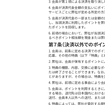
3. 会員が第１項による決済を取り
4. 会員が決済代金全額の支払いに
サービスごとに弊社が定める所定の方
5. 会員が決済代金の一部または全
し、当該決済に利用したポイントを弊
たポイントを回収します。
6. 前項の場合において、弊社が当
るべきポイント相当額を現金または弊
第７条（決済以外でのポイ
1. 会員は、前条に定める決済での
応募、その他の特典（以下「特典」と
2. 弊社は、会員が保有するポイン
3. 特典の種類、内容、交換に必要
たは終了させることができます。なお
とがありますが、その場合は、特典を
4. 弊社は、前項に定める事由によ
5. 会員は、ポイントを利用すると
する場合、送付先は日本国内における
送付、会員本人以外への送付、または
6. 特典によっては、弊社が委託す