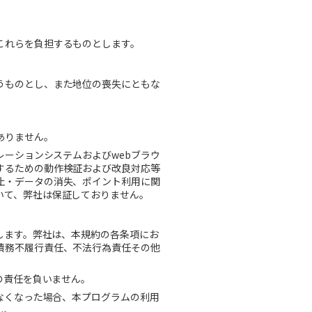
これらを負担するものとします。
うものとし、また地位の喪失にともな
ありません。
レーションシステムおよびwebブラウ
するための動作検証および改良対応等
止・データの消失、ポイント利用に関
いて、弊社は保証しておりません。
します。弊社は、本規約の各条項にお
債務不履行責任、不法行為責任その他
の責任を負いません。
なくなった場合、本プログラムの利用
ん。