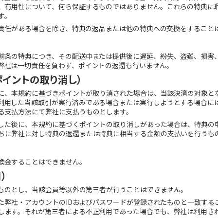
、有用性について、何ら保証するものではありません。これらの特典に
す。
者に責任がある場合を除き、特典の返品または他の特典への交換をすること
前条の特典につき、その配送中または提供後に遅延、紛失、盗難、損害
弊社は一切責任を負わず、ポイントの返還も行いません。
ポイントの取り消し）
た後に、本規約に基づきポイントが取り消された場合は、当該決済の対象と
利用した当該取引が実行済みである場合または実行しようとする場合に
る支払方法にて弊社に支払うものとします。
利用した後に、本規約に基づくポイントの取り消しがあった場合は、特典の
ちに弊社に対し特典の返還または特典に相当する金額の支払いを行うも
換金することはできません。
）
うものとし、当該会員等以外の第三者が行うことはできません。
れた弊社・アカウントのIDおよびパスワードが登録されたものと一致す
します。それが第三者による不正利用であった場合でも、弊社は利用さ