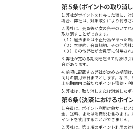
第５条（ポイントの取り消し
1. 弊社がポイントを付与した後に
場合、弊社は、対象取引により付与さ
2. 弊社は、会員等が次の各号のい
取り消すことができます。
（１）違法または不正行為があった場
（２）本規約、会員規約、その他弊社
（３）その他弊社が会員等に付与され
3. 弊社が定める期間を超えて対象
合があります。
4. 前項に記載する弊社が定める期
同月の前月末日までとします。なお、
上記期間内に新たなポイント獲得・利
5. 弊社は、取り消しまたは消滅した
第６条（決済におけるポイ
1. 会員は、ポイント利用対象サー
金、送料、または消費税を含みます。
イントを使用することができません。
2. 弊社は、第１項のポイント利用