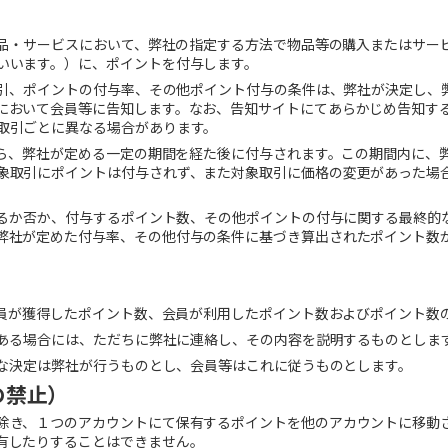
象商品・サービスにおいて、弊社の指定する方法で物品等の購入またはサー
いいます。）に、ポイントを付与します。
象取引、ポイントの付与率、その他ポイント付与の条件は、弊社が決定し、
において会員等に告知します。なお、告知サイトにてあらかじめ告知す
取引ごとに異なる場合があります。
てから、弊社が定める一定の期間を経た後に付与されます。この期間内に、
象取引にポイントは付与されず、また対象取引に価格の変更があった場
与するか否か、付与するポイント数、その他ポイントの付与に関する最終的
弊社が定めた付与率、その他付与の条件に基づき算出されたポイント数
、会員が獲得したポイント数、会員が利用したポイント数およびポイント数
のある場合には、ただちに弊社に連絡し、その内容を説明するものとしま
的な決定は弊社が行うものとし、会員等はこれに従うものとします。
の禁止）
除き、１つのアカウントにて保有するポイントを他のアカウントに移動
有したりすることはできません。