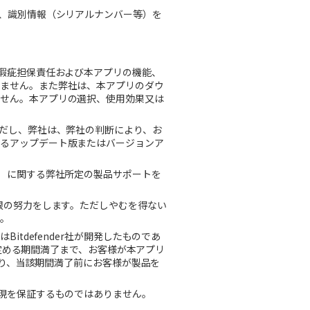
、識別情報（シリアルナンバー等）を
。
瑕疵担保責任および本アプリの機能、
いません。また弊社は、本アプリのダウ
ません。本アプリの選択、使用効果又は
だし、弊社は、弊社の判断により、お
かるアップデート版またはバージョンア
）に関する弊社所定の製品サポートを
限の努力をします。ただしやむを得ない
ん。
は
Bitdefender
社が開発したものであ
定める期間満了まで、お客様が本アプリ
り、当該期間満了前にお客様が製品を
現を保証するものではありません。