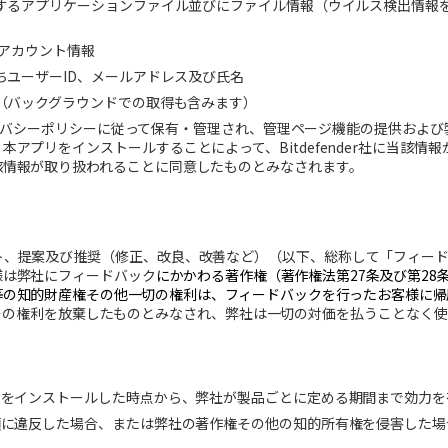
するアプリケーションファイル並びにファイル情報（ウイルス検出情報
アカウント情報
ちユーザー
ID
、メールアドレス及び氏名
（バックグラウンドでの取得も含みます）
バシーポリシーに従って保有・管理され、管理ページ機能の提供および
、本アプリをインストールすることによって、
Bitdefender
社に当該情報
該情報が取り扱われることに同意したものとみなされます。
ト、提案及び推奨（修正、改良、改善など）（以下、総称して「フィー
様は弊社にフィードバック
にかかわる著作権（著作権法第27条及び第28
等の知的財産権その他一切の権利は、フィードバックを行ったお客様に帰
その権利を放棄したものとみなされ、弊社は一切の対価を払うことなく使
リをインストールした時点から、弊社が製品ごとに定める期間まで効力を
項に違反した場合、または弊社の著作権その他の知的所有権を侵害した場