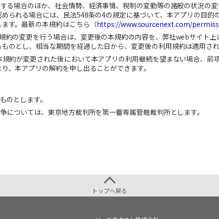
合する場合のほか、社会情勢、経済事情、税制の変動等の諸般の状況の変
認められる場合には、民法
548
条の
4
の規定に基づいて、本アプリの目的
します。最新の本規約はこちら（
https://www.sourcenext.com/permiss
規約の変更を行う場合は、変更後の本規約の内容を、弊社
web
サイト上
るものとし、相当な期間を経過した日から、変更後の利用規約は適用さ
本規約が変更された後において本アプリの利用継続を望まない場合、前
より、本アプリの解約を申し出ることができます。
ものとします。
紛争については、東京地方裁判所を第一審専属管轄裁判所とします。
トップへ戻る