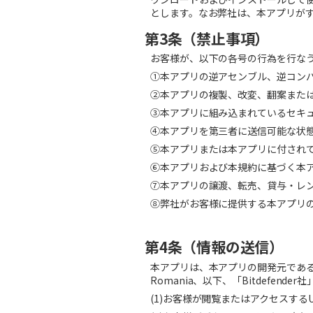
とします。なお弊社は、本アプリが
第3条（禁止事項）
お客様が、以下の各号の行為を行な
①本アプリの逆アセンブル、逆コン
②本アプリの複製、改変、翻案また
③本アプリに組み込まれているセキ
④本アプリを第三者に送信可能な状
⑤本アプリまたは本アプリに付され
⑥本アプリおよび本規約に基づく本
⑦本アプリの譲渡、転売、貸与・レ
⑧弊社がお客様に提供する本アプリ
第4条（情報の送信）
本アプリは、本アプリの開発元であ
Romania
、以下、「
Bitdefender
社
(1)
お客様が閲覧またはアクセスする