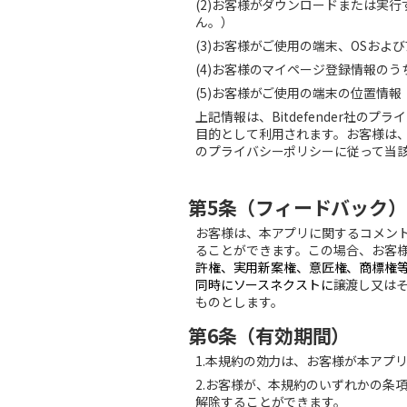
(2)
お客様がダウンロードまたは実行
ん。）
(3)
お客様がご使用の端末、
OS
および
(4)
お客様のマイページ登録情報のう
(5)
お客様がご使用の端末の位置情報
上記情報は、
Bitdefender
社のプライ
目的として利用されます。お客様は
のプライバシーポリシーに従って当
第5条（
フィードバック
）
お客様は、本アプリに関するコメン
ることができます。この場合、お客
許権、実用新案権、意匠権、商標権
同時にソースネクストに
譲渡し又は
ものとします。
第6条（有効期間）
1.
本規約の効力は、お客様が本アプ
2.
お客様が、本規約のいずれかの条
解除することができます。