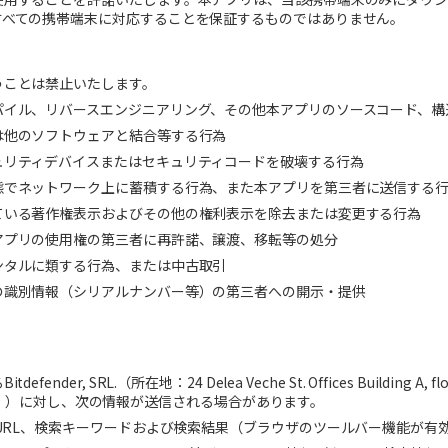
すべての携帯端末に対応することを保証するものではありません。
うことは禁止いたします。
パイル、リバースエンジニアリング、その他本アプリのソースコード、構
は他のソフトウェアと結合等する行為
ュリティデバイスまたはセキュリティコードを破壊する行為
態でネットワーク上に蓄積する行為、また本アプリを第三者に送信する
ている著作権表示およびその他の権利表示を除去または変更する行為
アプリの使用権の第三者に再許諾、譲渡、移転等の処分
ンタルに類する行為、または中古取引
の識別情報（シリアルナンバー等）の第三者への開示・提供
る
Bitdefender, SRL.
（所在地：
24 Delea Veche St. Offices Building A, fl
」）に対し、次の情報が送信される場合があります。
URL
、検索キーワードおよび検索結果（ブラウザのツールバー機能が有