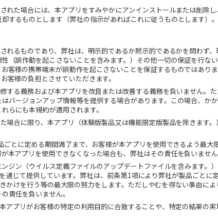
除された場合には、本アプリをすみやかにアンインストールまたは削除し
返却するものとします（弊社の指示があればこれに従うものとします）
供されるものであり、弊社は、明示的であるか黙示的であるかを問わず、
頼性（誤作動を起こさないことを含みます。）その他一切の保証を行な
、お客様の携帯端末が誤動作を起こさないことを保証するものではあり
、お客様の負担とさせていただきます。
補修する義務および本アプリを改良または改善する義務を負いません。た
たはバージョンアップ情報等を提供する場合があります。この場合、か
これらにも本規約が適用されます。
した場合に限り、本アプリ（体験版製品又は機能限定版製品を除きます。
品ごとに定める期間満了まで、お客様が本アプリを使用できるよう最大
様が本アプリを使用できなくなった場合も、弊社はその責任を負いませ
エンジン（ウイルス定義ファイルのアップデートファイルを含みます。）
を通じて提供しています。弊社は、前条第
1
項により弊社が製品ごとに
きかけを行う等の最大限の努力をします。ただしやむを得ない事由によ
その責任を負いません。
、本アプリがお客様の特定の利用目的に合致することや、特定の結果の実