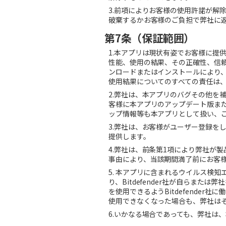
3.
前項によりお客様の使用許諾が解
破棄するかお客様のご負担で弊社に
第7条（保証範囲）
1.
本アプリは現状有姿でお客様に提
性能、使用の結果、その正確性、信
ンロードまたはインストールにより
使用結果についてのすべての責任は
2.
弊社は、本アプリのバグその他を
客様に本アプリのアップデート版ま
ップ情報等も本アプリとして扱い、
3.
弊社は、お客様がユーザー登録を
提供します。
4.
弊社は、前条第
1
項により弊社が製
事由により、当該期間満了前にお客
5.
本アプリに含まれるウイルス検知
り、
Bitdefender
社が自らまたは弊社
を使用できるよう
Bitdefender
社に働
使用できなくなった場合も、弊社は
6.
いかなる場合であっても、弊社は