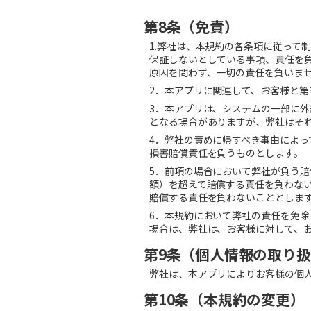
第8条（
免責
）
1.
弊社は、本規約の各条項に従って
保証しないとしている事項、責任を
原因を問わず、一切の責任を負いま
2
．本アプリに関連して、お客様と第
3
．本アプリは、システムの一部に外
となる場合がありますが、弊社はそ
4
．弊社の責めに帰すべき事由によっ
損害賠償責任を負うものとします。
5
．前項の場合において弊社が負う賠
額）を超えて賠償する責任を負わな
賠償する責任を負わないこととしま
6
．本規約において弊社の責任を免除
場合は、弊社は、お客様に対して、
第9条（
個人情報の取り扱
弊社は、本アプリによりお客様の個
第10条（
本規約の変更
）