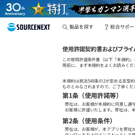
製品を探す
総合サポー
使用許諾契約書およびプライ
この使用許諾条件書（以下「本規約」
用前に、まず本規約をよくお読みくだ
本規約は民法
548
条の
2
が定める定型約
ものとみなされますので、ご了承くだ
第1条（使用許諾等）
弊社は、お客様が本規約に同意し遵
お客様に許諾いたします。弊社は、
第2条（使用条件）
弊社は、お客様が、本アプリを弊社
ウンロードおよびインストールして