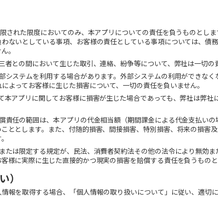
制限された限度においてのみ、本アプリについての責任を負うものとしま
負わないとしている事項、お客様の責任としている事項については、債
せん。
三者との間において生じた取引、連絡、紛争等について、弊社は一切の
部システムを利用する場合があります。外部システムの利用ができなく
れによってお客様に生じた損害について、一切の責任を負いません。
て本アプリに関してお客様に損害が生じた場合であっても、弊社は弊社
償責任の範囲は、本アプリの代金相当額（期間課金による代金支払いの
いこととします。また、付随的損害、間接損害、特別損害、将来の損害及
す。
または限定する規定が、民法、消費者契約法その他の法令により無効ま
お客様に実際に生じた直接的かつ現実の損害を賠償する責任を負うものと
い
）
人情報を取得する場合、「個人情報の取り扱いについて」に従い、適切