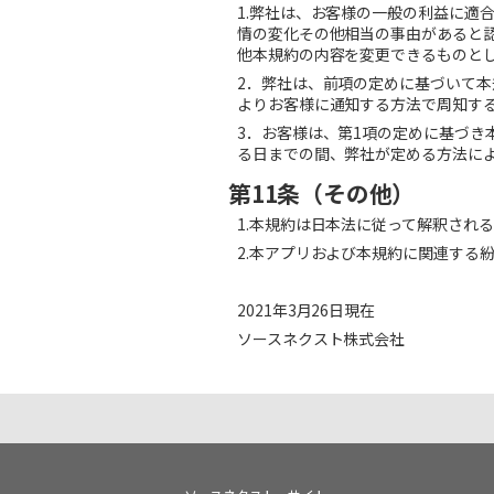
1.
弊社は、お客様の一般の利益に適
情の変化その他相当の事由があると
他本規約の内容を変更できるものと
2
．弊社は、前項の定めに基づいて本
よりお客様に通知する方法で周知す
3
．お客様は、第
1
項の定めに基づき
る日までの間、弊社が定める方法に
第11条（その他）
1.
本規約は日本法に従って解釈される
2.
本アプリおよび本規約に関連する
2021
年
3
月
26
日現在
ソースネクスト株式会社