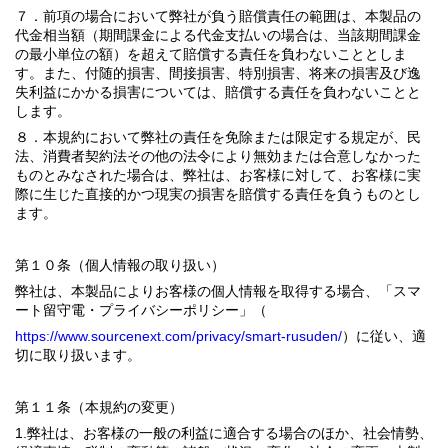
７．前項の場合において弊社が負う賠償責任の範囲は、本製品の
代金相当額（期間課金による代金支払いの場合は、当該期間課金
の最小単位の額）を超えて賠償する責任を負わないこととしま
す。また、付随的損害、間接損害、特別損害、将来の損害及び逸
失利益にかかる損害については、賠償する責任を負わないことと
します。
８．本規約において弊社の責任を免除または限定する規定が、民
法、消費者契約法その他の法令により無効または合意しなかった
ものとみなされた場合は、弊社は、お客様に対して、お客様に実
際に生じた直接的かつ現実の損害を賠償する責任を負うものとし
ます。
第１０条（個人情報の取り扱い）
弊社は、本製品によりお客様の個人情報を取得する場合、「スマ
ート留守電・プライバシーポリシー」（
https://www.sourcenext.com/privacy/smart-rusuden/
）に従い、適
切に取り扱います。
第１１条（本規約の変更）
1.弊社は、お客様の一般の利益に適合する場合のほか、社会情勢、