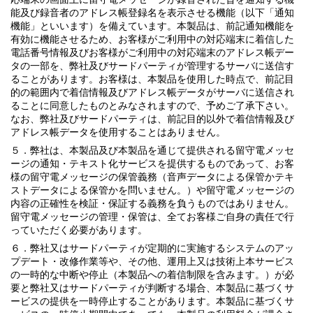
能及び録音者のアドレス帳登録名を表示させる機能（以下「通知
機能」といいます）を備えています。本製品は、前記通知機能を
有効に機能させるため、お客様がご利用中の対応端末に着信した
電話番号情報及びお客様がご利用中の対応端末のアドレス帳デー
タの一部を、弊社及びサードパーティが管理するサーバに送信す
ることがあります。お客様は、本製品を使用した時点で、前記目
的の範囲内で着信情報及びアドレス帳データがサーバに送信され
ることに同意したものとみなされますので、予めご了承下さい。
なお、弊社及びサードパーティは、前記目的以外で着信情報及び
アドレス帳データを使用することはありません。
５．弊社は、本製品及び本製品を通じて提供される留守電メッセ
ージの通知・テキスト化サービスを提供するものであって、お客
様の留守電メッセージの保管義務（音声データによる保管かテキ
ストデータによる保管かを問いません。）や留守電メッセージの
内容の正確性を検証・保証する義務を負うものではありません。
留守電メッセージの管理・保管は、全てお客様ご自身の責任で行
っていただく必要があります。
６．弊社又はサードパーティが定期的に実施するシステムのアッ
プデート・改修作業等や、その他、運用上又は技術上本サービス
の一時的な中断や停止（本製品への着信制限を含みます。）が必
要と弊社又はサードパーティが判断する場合、本製品に基づくサ
ービスの提供を一時停止することがあります。本製品に基づくサ