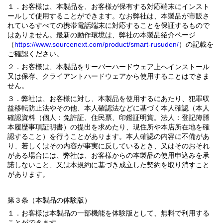
１．お客様は、本製品を、お客様が保有する対応端末にインスト
ールして使用することができます。なお弊社は、本製品が市販さ
れているすべての携帯電話端末に対応することを保証するもので
はありません。最新の動作環境は、弊社の本製品紹介ページ
（
https://www.sourcenext.com/product/smart-rusuden/
）の記載を
ご確認ください。
２．お客様は、本製品をサーバーハードウェア上へインストール
又は保存、クライアントハードウェアから使用することはできま
せん。
３．弊社は、お客様に対し、本製品を使用するにあたり、犯罪収
益移転防止法やその他、本人確認法などに基づく本人確認（本人
確認資料（個人：免許証、住民票、印鑑証明賞。法人：登記簿謄
本履歴事項証明書）の提出を求めたり、現住所や本店所在地を確
認すること）を行うことがあります。本人確認の内容に不備があ
り、若しくはその内容が事実に反しているとき、又はそのおそれ
がある場合には、弊社は、お客様からの本製品の使用申込みを承
諾しないこと、又は本規約に基づき成立した契約を取り消すこと
があります。
第３条（本製品の体験版）
１．お客様は本製品の一部機能を体験版として、無料で利用する
ことができます。