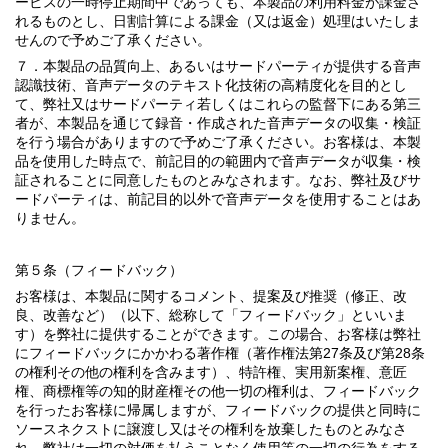
ービスの一時停止期間中であっても、本製品の利用料金が課金さ
れるものとし、日割計算による課金（又は返金）処理はいたしま
せんので予めご了承ください。
７．本製品の品質向上、あるいはサードパーティが提供する音声
認識技術、音声データのテキスト化技術の高精度化を目的とし
て、弊社又はサードパーティ若しくはこれらの監督下にある第三
者が、本製品を通じて録音・作成された音声データの収集・検証
を行う場合がありますので予めご了承ください。お客様は、本製
品を使用した時点で、前記目的の範囲内で音声データが収集・検
証されることに同意したものとみなされます。なお、弊社及びサ
ードパーティは、前記目的以外で音声データを使用することはあ
りません。
第５条（フィードバック）
お客様は、本製品に関するコメント、提案及び推奨（修正、改
良、改善など）（以下、総称して「フィードバック」といいま
す）を弊社に提供することができます。この場合、お客様は弊社
にフィードバックにかかわる著作権（著作権法第27条及び第28条
の権利その他の権利を含みます）、特許権、実用新案権、意匠
権、商標権等の知的財産権その他一切の権利は、フィードバック
を行ったお客様に帰属しますが、フィードバックの提供と同時に
ソースネクストに譲渡し又はその権利を放棄したものとみなさ