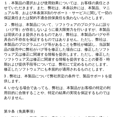
１．本製品の選択および使用効果については、お客様の責任とさ
せていただきます。また、弊社は、本条以外には、本製品、マニ
ュアル等、および本条第3項のサポート・サービスに関して一切の
保証責任または契約不適合担保責任を負わないものとします。
２．弊社は、本製品について、ソフトウェアのプログラムに誤り
（バグ等）が存在しないように最大限努力を行いますが、本製品
は現状のまま提供されるものであり、弊社は、本製品のバグや不
具合の不存在を保証するものではありません。ただし、弊社は、
本製品のプログラムにバグ等があることを弊社が確認し、当該製
品の販売中に弊社がバグ等を修正した場合には、修正したソフト
ウェア又は修正に関連する情報を提供します。ただし、修正した
ソフトウェア又は修正に関連する情報を提供することの要否・時
期および提供手段等については、弊社にて定めるものとします。
修正したソフトウェアにも本規約が適用されるものとします。
3．弊社は、本製品について弊社所定の条件で、製品サポートを提
供します。
4. いかなる場合であっても、弊社は、本製品がお客様の特定の利
用目的に合致することや、特定の結果の実現を保証するものでは
ありません。
第９条（免責事項）