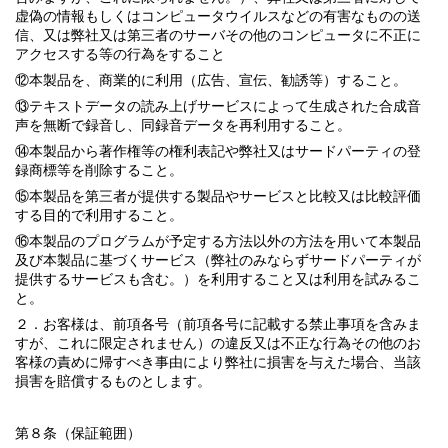
虚偽の情報もしくはコンピュータウイルスなどの有害なものの送
信、又は弊社又は第三者のサーバその他のコンピュータに不正に
アクセスする等の行為をすること
⑫本製品を、商業的に利用（広告、宣伝、勧誘等）すること。
⑬テキストデータの読み上げサービスによって生成された合成音
声を無断で録音し、同録音データを再利用すること。
⑭本製品から著作権等の権利表記や弊社又はサードパーティの登
録商標等を削除すること。
⑮本製品を第三者が提供する製品やサービスと比較又は比較評価
する目的で利用すること。
⑯本製品のプログラムが予定する方法以外の方法を用いて本製品
及び本製品に基づくサービス（弊社のみならずサードパーティが
提供するサービスも含む。）を利用すること又は利用を試みるこ
と。
２．お客様は、前項各号（前項各号に記載する禁止事項を含みま
すが、これに限定されません）の違反又は不正な行為その他のお
客様の責めに帰すべき事由により弊社に損害を与えた場合、当該
損害を賠償するものとします。
第８条（保証範囲）