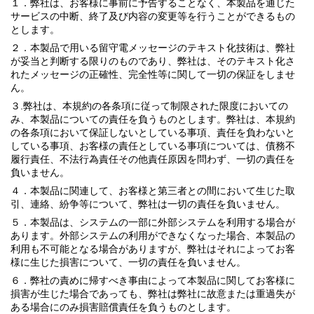
１．弊社は、お客様に事前に予告することなく、本製品を通じた
サービスの中断、終了及び内容の変更等を行うことができるもの
とします。
２．本製品で用いる留守電メッセージのテキスト化技術は、弊社
が妥当と判断する限りのものであり、弊社は、そのテキスト化さ
れたメッセージの正確性、完全性等に関して一切の保証をしませ
ん。
３.弊社は、本規約の各条項に従って制限された限度においての
み、本製品についての責任を負うものとします。弊社は、本規約
の各条項において保証しないとしている事項、責任を負わないと
している事項、お客様の責任としている事項については、債務不
履行責任、不法行為責任その他責任原因を問わず、一切の責任を
負いません。
４．本製品に関連して、お客様と第三者との間において生じた取
引、連絡、紛争等について、弊社は一切の責任を負いません。
５．本製品は、システムの一部に外部システムを利用する場合が
あります。外部システムの利用ができなくなった場合、本製品の
利用も不可能となる場合がありますが、弊社はそれによってお客
様に生じた損害について、一切の責任を負いません。
６．弊社の責めに帰すべき事由によって本製品に関してお客様に
損害が生じた場合であっても、弊社は弊社に故意または重過失が
ある場合にのみ損害賠償責任を負うものとします。