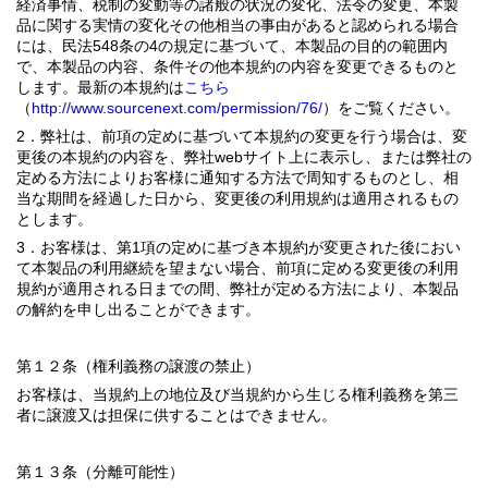
経済事情、税制の変動等の諸般の状況の変化、法令の変更、本製
品に関する実情の変化その他相当の事由があると認められる場合
には、民法548条の4の規定に基づいて、本製品の目的の範囲内
で、本製品の内容、条件その他本規約の内容を変更できるものと
します。最新の本規約は
こちら
（
http://www.sourcenext.com/permission/76/
）をご覧ください。
2．弊社は、前項の定めに基づいて本規約の変更を行う場合は、変
更後の本規約の内容を、弊社webサイト上に表示し、または弊社の
定める方法によりお客様に通知する方法で周知するものとし、相
当な期間を経過した日から、変更後の利用規約は適用されるもの
とします。
3．お客様は、第1項の定めに基づき本規約が変更された後におい
て本製品の利用継続を望まない場合、前項に定める変更後の利用
規約が適用される日までの間、弊社が定める方法により、本製品
の解約を申し出ることができます。
第１２条（権利義務の譲渡の禁止）
お客様は、当規約上の地位及び当規約から生じる権利義務を第三
者に譲渡又は担保に供することはできません。
第１３条（分離可能性）