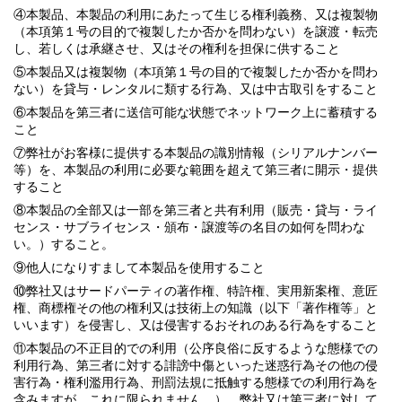
④本製品、本製品の利用にあたって生じる権利義務、又は複製物
（本項第１号の目的で複製したか否かを問わない）を譲渡・転売
し、若しくは承継させ、又はその権利を担保に供すること
⑤本製品又は複製物（本項第１号の目的で複製したか否かを問わ
ない）を貸与・レンタルに類する行為、又は中古取引をすること
⑥本製品を第三者に送信可能な状態でネットワーク上に蓄積する
こと
⑦弊社がお客様に提供する本製品の識別情報（シリアルナンバー
等）を、本製品の利用に必要な範囲を超えて第三者に開示・提供
すること
⑧本製品の全部又は一部を第三者と共有利用（販売・貸与・ライ
センス・サブライセンス・頒布・譲渡等の名目の如何を問わな
い。）すること。
⑨他人になりすまして本製品を使用すること
⑩弊社又はサードパーティの著作権、特許権、実用新案権、意匠
権、商標権その他の権利又は技術上の知識（以下「著作権等」と
いいます）を侵害し、又は侵害するおそれのある行為をすること
⑪本製品の不正目的での利用（公序良俗に反するような態様での
利用行為、第三者に対する誹謗中傷といった迷惑行為その他の侵
害行為・権利濫用行為、刑罰法規に抵触する態様での利用行為を
含みますが、これに限られません。）、弊社又は第三者に対して