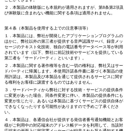
２．本製品の体験版にも本規約が適用されますが、第8条第2項及
び体験版に含まれない機能に関する条項は適用されません。
第４条（本製品を使用する上での注意事項等）
１．本製品には、弊社が開発したアプリケーションプログラムの
ほかに、弊社以外の第三者が提供する音声認識サーバ、録音メッ
セージのテキスト化技術、独自の電話番号データベース等が利用
されています（以下、弊社に前記技術やサービスを提供している
第三者を「サードパーティ」といいます）。
２．本製品に関する著作権等を含む一切の権利は、弊社又はサー
ドパーティに帰属します。本使用許諾条件書に基づく本製品の使
用許諾は、本製品及び本製品を通じて提供されるサービスに関す
る権利をお客様に譲渡するものではありません。
３．サードパーティから弊社に対する技術・サービスの提供条件
に変更があった場合、同条件変更に伴い、本製品の提供条件にも
変更が生じたり、あるいは本製品に基づくサービスの提供自体が
できなくなったりする可能性がありますので予めご了承くださ
い。
４．本製品は、各通信会社が提供する発信者番号通知機能とお客
様がご利用中の対応端末のアドレス帳データを利用して、当該対
応端末の画面上に留守電メッセージが録音された旨を通知する機