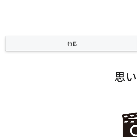
特長
思い