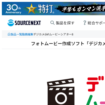
製品を探す
総合サポ
製品一覧
動画編集
デジカメde!!ムービーシアター8
フォトムービー作成ソフト「デジカメd