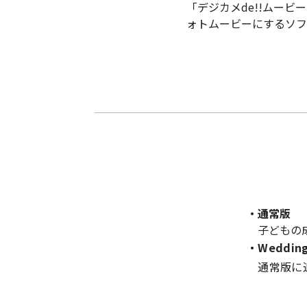
「デジカメde!!ムー
ォトムービーにするソフ
・通常版
子どもの成
・Weddin
通常版に追