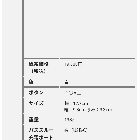
通常価格
19,800円
（税込）
色
白
ボタン
△◯✕▢
サイズ
横：17.7cm
縦：9.8cm 厚み：3.3cm
重量
138g
パススルー
有（USB-C）
充電ポート