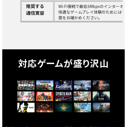
推奨する
Wi-Fi接続で最低5Mbpsのインター
快適なゲームプレイ体験のためには15
通信寛容
度をお確かめください。
対応ゲームが盛り沢山