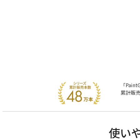
「Pai
累計販売
使い