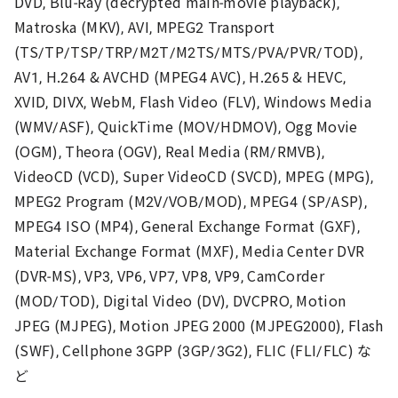
DVD, Blu-Ray (decrypted main-movie playback),
Matroska (MKV), AVI, MPEG2 Transport
(TS/TP/TSP/TRP/M2T/M2TS/MTS/PVA/PVR/TOD),
AV1, H.264 & AVCHD (MPEG4 AVC), H.265 & HEVC,
XVID, DIVX, WebM, Flash Video (FLV), Windows Media
(WMV/ASF), QuickTime (MOV/HDMOV), Ogg Movie
(OGM), Theora (OGV), Real Media (RM/RMVB),
VideoCD (VCD), Super VideoCD (SVCD), MPEG (MPG),
MPEG2 Program (M2V/VOB/MOD), MPEG4 (SP/ASP),
MPEG4 ISO (MP4), General Exchange Format (GXF),
Material Exchange Format (MXF), Media Center DVR
(DVR-MS), VP3, VP6, VP7, VP8, VP9, CamCorder
(MOD/TOD), Digital Video (DV), DVCPRO, Motion
JPEG (MJPEG), Motion JPEG 2000 (MJPEG2000), Flash
(SWF), Cellphone 3GPP (3GP/3G2), FLIC (FLI/FLC) な
ど