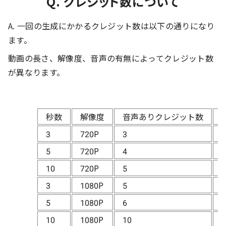
Q. クレジット数について
A. 一回の生成にかかるクレジット数は以下の通りになり
ます。
動画の長さ、解像度、音声の有無によってクレジット数
が異なります。
秒数
解像度
音声ありクレジット数
3
720P
3
2
5
720P
4
3
10
720P
5
4
3
1080P
5
4
5
1080P
6
4
10
1080P
10
8