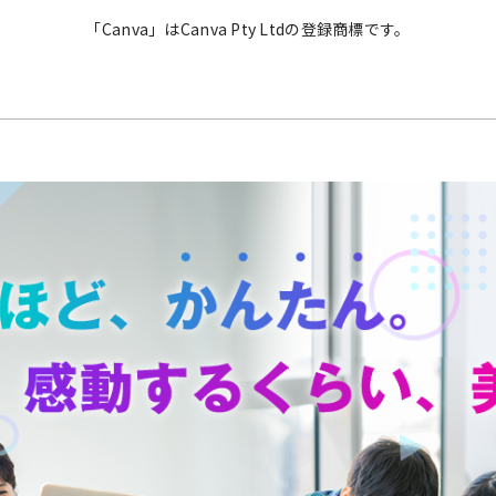
「Canva」はCanva Pty Ltdの登録商標です。