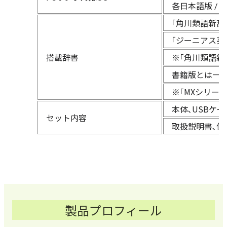
各日本語版 / ma
｢角川類語新辞典
｢ジーニアス英
搭載辞書
※｢角川類語新
書籍版とは一
※｢MXシリー
本体､USBケｰブル
セット内容
取扱説明書､保
製品プロフィール