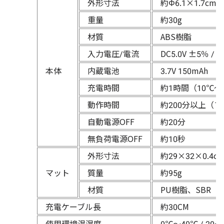
外形寸法
約Φ6.1×1.7cm
重量
約30g
材質
ABS樹脂
入力電圧/電流
DC5.0V ±5％ / 
本体
内蔵電池
3.7V 150mAh
充電時間
約1時間（10℃～
動作時間
約200分以上（
自動電源OFF
約20分
無負荷電源OFF
約10秒
外形寸法
約29×32×0.4c
マット
質量
約95g
材質
PU樹脂、SBR
充電ケーブル長
約30CM
使用環境温湿度
0℃～40℃ / 20