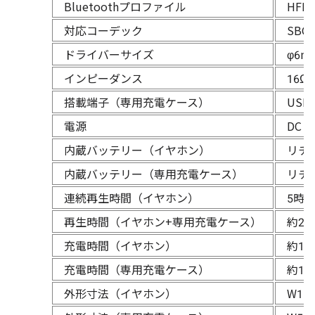
Bluetoothプロファイル
HFP
対応コーデック
SBC/
ドライバーサイズ
φ6m
インピーダンス
16Ω
搭載端子（専用充電ケース）
USB 
電源
DC 
内蔵バッテリー（イヤホン）
リチ
内蔵バッテリー（専用充電ケース）
リチ
連続再生時間（イヤホン）
5時
再生時間（イヤホン+専用充電ケース）
約2
充電時間（イヤホン）
約1時
充電時間（専用充電ケース）
約1時
外形寸法（イヤホン）
W16