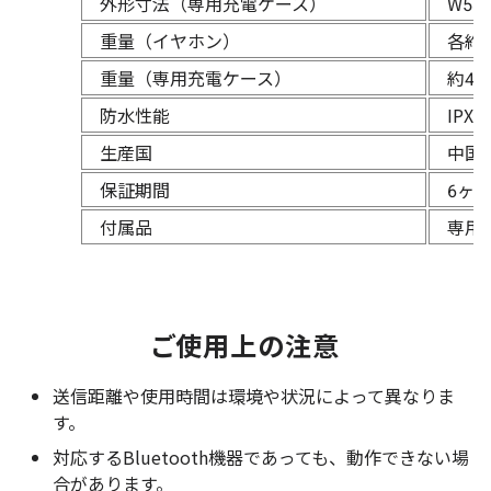
外形寸法（専用充電ケース）
W58
重量（イヤホン）
各約4
重量（専用充電ケース）
約42
防水性能
IPX5
生産国
中国
保証期間
6ヶ
付属品
専用U
ご使用上の注意
送信距離や使用時間は環境や状況によって異なりま
す。
対応するBluetooth機器であっても、動作できない場
合があります。