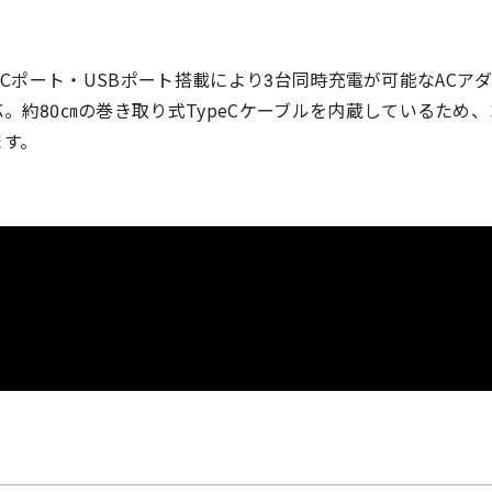
ype-Cポート・USBポート搭載により3台同時充電が可能なACア
。約80㎝の巻き取り式TypeCケーブルを内蔵しているため
ます。