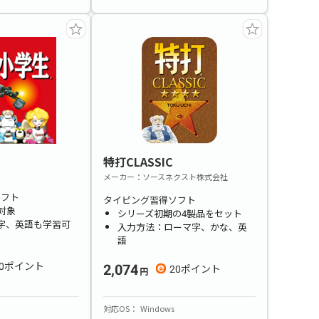
特打CLASSIC
メーカー
ソースネクスト株式会社
ソフト
タイピング習得ソフト
対象
シリーズ初期の4製品をセット
字、英語も学習可
入力方法：ローマ字、かな、英
語
2,074
0
20
対応OS
Windows