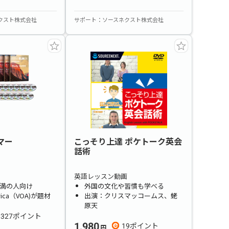
クスト株式会社
サポート
ソースネクスト株式会社
ルマー
こっそり上達 ポケトーク英会
話術
英語レッスン動画
点未満の人向け
外国の文化や習慣も学べる
merica（VOA)が題材
出演：クリスマッコームス、蛯
原天
327
1,980
19