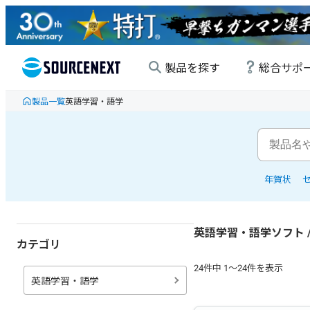
製品を探す
総合サポ
製品一覧
英語学習・語学
年賀状
英語学習・語学ソフト /
カテゴリ
24
件中
1
～
24
件を表示
英語学習・語学