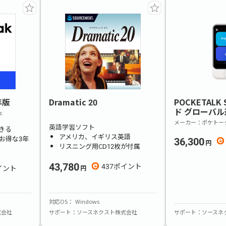
年版
Dramatic 20
POCKETALK
ド グローバル
c
メーカー
ポケトー
英語学習ソフト
きる
アメリカ、イギリス英語
お得な3年
36,300
リスニング用CD12枚が付属
43,780
437
対応OS
Windows
式会社
サポート
ソースネクスト株式会社
サポート
ソースネ