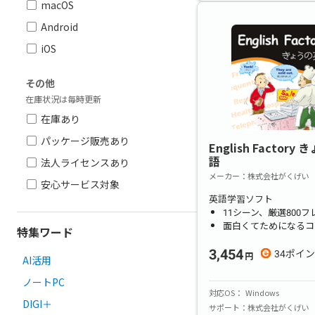
macOS
Android
iOS
その他
在庫状況は毎時更新
在庫あり
パッケージ販売あり
English Factory
語
法人ライセンスあり
メーカー
株式会社がくげい
安心サービス対象
英語学習ソフト
11シーン、厳選800
面白くてためになるコ
特集ワード
3,454
34
AI活用
ノートPC
対応OS
Windows
DIGI＋
サポート
株式会社がくげい