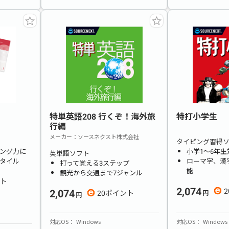
特単英語208 行くぞ！海外旅
特打小学生
行編
メーカー
ソースネクスト株式会社
タイピング習得
ング力に
小学1～6年生
英単語ソフト
タイル
ローマ字、漢
打って覚える3ステップ
能
観光から交通まで7ジャンル
2,074
2,074
2
20
対応OS
Windows
対応OS
Windows