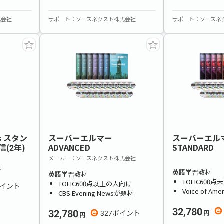
式会社
サポート
ソースネクスト株式会社
サポート
ソースネ
us スタン
スーパーエルマー
スーパーエ
(2年)
ADVANCED
STANDARD
メーカー
ソースネクスト株式会社
社
英語学習教材
英語学習教材
TOEIC600
TOEIC600点以上の人向け
Voice of A
CBS Evening Newsが題材
32,780
32,780
327