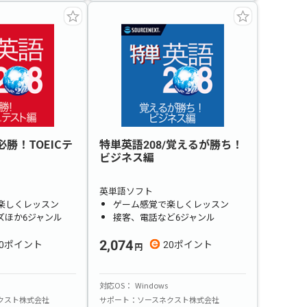
必勝！TOEICテ
特単英語208/覚えるが勝ち！
ビジネス編
英単語ソフト
楽しくレッスン
ゲーム感覚で楽しくレッスン
ズほか6ジャンル
接客、電話など6ジャンル
2,074
0
20
対応OS
Windows
クスト株式会社
サポート
ソースネクスト株式会社