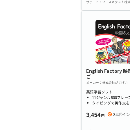
サポート
ソースネクスト株
English Factory
ご
メーカー
株式会社がくげい
英語学習ソフト
11ジャンル800フレ
タイピングで英作文を
3,454
34