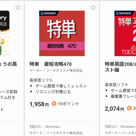
 きょうの英
特単 最短攻略470
特単英語208/
スト編
メーカー
ソースネクスト株式会社
英単語ソフト
英単語ソフト
ゲーム感覚で楽しくレッスン
ゲーム感覚で
フレーズ収録
リスニング対策にも
最重要フレー
ラム付き
1,958
19
2,074
2
対応OS
Windows
対応OS
Windows
サポート
ソースネクスト株式会社
サポート
ソースネ