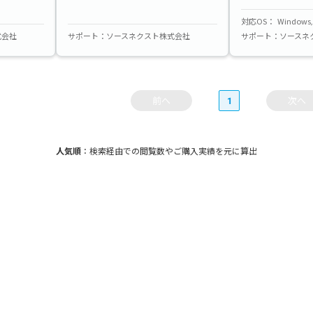
対応OS
Windows
式会社
サポート
ソースネクスト株式会社
サポート
ソースネ
前へ
1
次へ
人気順
：検索経由での閲覧数やご購入実績を元に算出