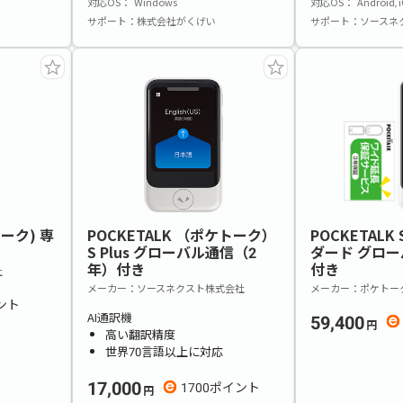
対応OS
Windows
対応OS
Android
サポート
株式会社がくげい
サポート
ソースネ
トーク) 専
POCKETALK （ポケトーク）
POCKETALK 
S Plus グローバル通信（2
ダード グロー
年）付き
付き
社
メーカー
ソースネクスト株式会社
メーカー
ポケトー
AI通訳機
59,400
高い翻訳精度
世界70言語以上に対応
17,000
1700