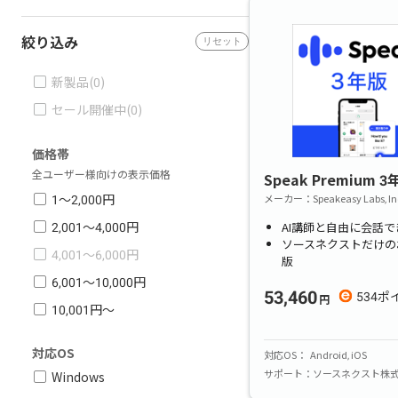
絞り込み
リセット
新製品
(
0
)
セール開催中
(
0
)
価格帯
全ユーザー様向けの表示価格
Speak Premium 3
1〜2,000円
メーカー
Speakeasy Labs, In
2,001〜4,000円
AI講師と自由に会話で
ソースネクストだけの
4,001〜6,000円
版
6,001〜10,000円
53,460
534
10,001円〜
対応OS
対応OS
Android
iOS
サポート
ソースネクスト株
Windows