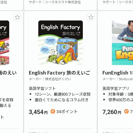
式会社
サポート
ソースネクスト株式会社
サポート
ソースネ
 映画のえい
English Factory 旅のえいご
FunEnglish
メーカー
株式会社がくげい
メーカー
Studycat
英語学習ソフト
英語学習アプリ
12シーン、厳選800フレーズ収録
対象年齢：3歳
ーズを収録
面白くてためになるコラム付き
世界600万の
鍛える
3,454
7,260
34
7