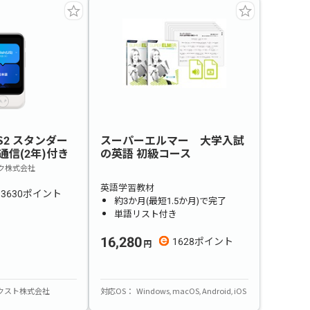
 S2 スタンダー
スーパーエルマー 大学入試
通信(2年)付き
の英語 初級コース
ク株式会社
英語学習教材
3630
約3か月(最短1.5か月)で完了
単語リスト付き
16,280
1628
クスト株式会社
対応OS
Windows
macOS
Android
iOS