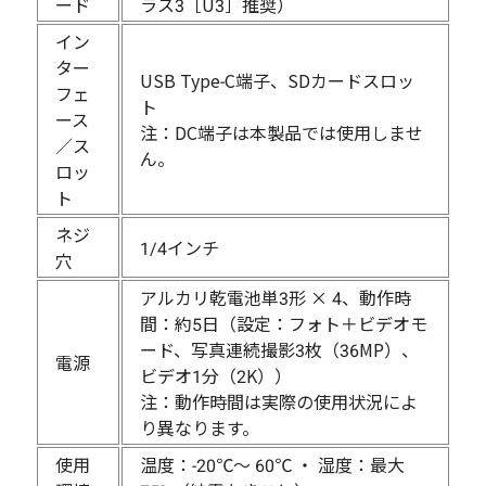
ード
ラス3［U3］推奨）
イン
ター
USB Type-C端子、SDカードスロッ
フェ
ト
ース
注：DC端子は本製品では使用しませ
／ス
ん。
ロッ
ト
ネジ
1/4インチ
穴
アルカリ乾電池単3形 × 4、動作時
間：約5日（設定：フォト＋ビデオモ
ード、写真連続撮影3枚（36MP）、
電源
ビデオ1分（2K））
注：動作時間は実際の使用状況によ
り異なります。
使用
温度：-20℃〜 60℃ ・ 湿度：最大