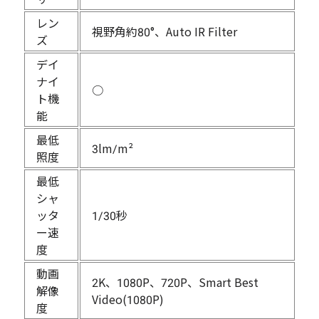
レン
視野角約80°、Auto IR Filter
ズ
デイ
ナイ
○
ト機
能
最低
3lm/m²
照度
最低
シャ
ッタ
1/30秒
ー速
度
動画
2K、1080P、720P、Smart Best
解像
Video(1080P)
度