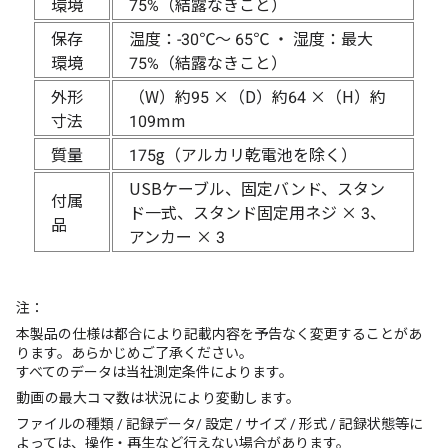
環境
75%（結露なきこと）
保存
温度：-30℃〜 65℃ ・ 湿度：最大
環境
75%（結露なきこと）
外形
（W）約95 ×（D）約64 ×（H）約
寸法
109mm
質量
175g（アルカリ乾電池を除く）
USBケーブル、固定バンド、スタン
付属
ド一式、スタンド固定用ネジ × 3、
品
アンカー × 3
注：
本製品の仕様は都合により記載内容を予告なく変更することがあ
ります。あらかじめご了承ください。
すべてのデータは当社測定条件によります。
動画の最大コマ数は状況により変動します。
ファイルの種類 / 記録データ/ 設定 / サイズ / 形式 / 記録状態等に
よっては、操作・再生など行えない場合があります。