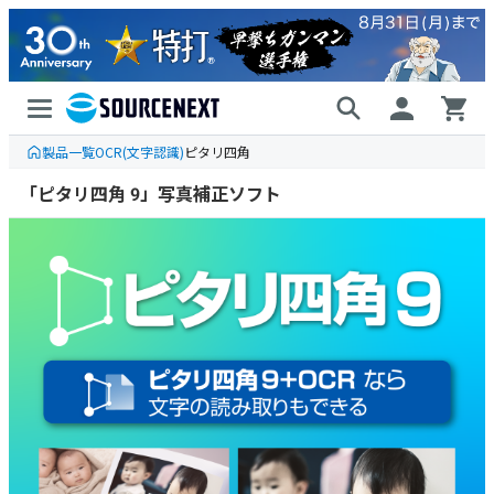
製品一覧
OCR(文字認識)
ピタリ四角
「ピタリ四角 9」写真補正ソフト