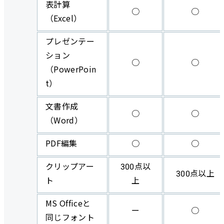
表計算
○
○
（Excel）
プレゼンテー
ション
○
○
（PowerPoin
t）
文書作成
○
○
（Word）
PDF編集
○
○
クリップアー
300点以
300点以上
ト
上
MS Officeと
ー
○
同じフォント