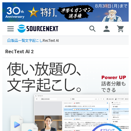
製品一覧
文字起こし
RecText AI
RecText AI 2