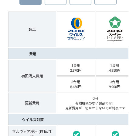
製品
費用
1台用
1台用
2,970
4,950
初回購入費用
3台用
3台用
5,480
9,900
0円
更新費用
有効期限のない製品では、
更新費用が一切かからないのが特長です
ウイルス対策
マルウェア検出 (自動/手