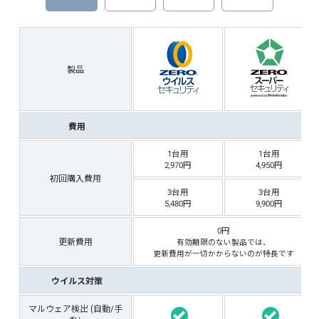
製品
費用
1台用
1台用
2,970
4,950
初回購入費用
3台用
3台用
5,480
9,900
0円
更新費用
有効期限のない製品では、
更新費用が一切かからないのが特長です
ウイルス対策
マルウェア検出 (自動/手