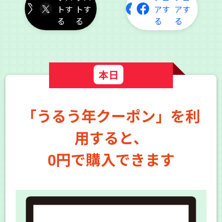
トす
アす
る
る
「うるう年クーポン」を利
用すると、
0円で購入できます