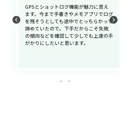
GPSとショットログ機能が魅力に思え
セ
ます。今まで手書きやメモアプリでログ
ド
を残そうとしても途中でとっちらかって
楽
諦めていたので。下手だからこそ失敗
考
の傾向などを確認して少しでも上達の手
先
がかりにしたいと思います。