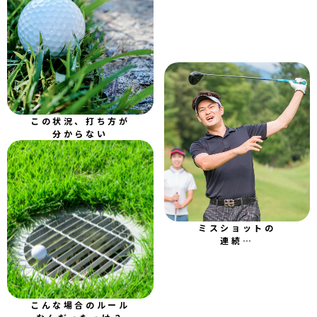
この状況、打ち方が
分からない
ミスショットの
連続…
こんな場合のルール