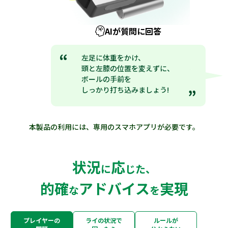
AIが質問に回答
“
左足に体重をかけ、
頭と左膝の位置を変えずに、
ボールの手前を
しっかり打ち込みましょう!
”
本製品の利用には、専用のスマホアプリが必要です。
状況
応
に
じた、
的確
アドバイス
実現
な
を
プレイヤーの
ライの状況で
ルールが