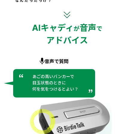
なんだったっけ？
AIキャディ
音声
が
で
アドバイス
音声で質問
“
あごの高いバンカーで
目玉状態のときに
何を気をつけるとよい？
”