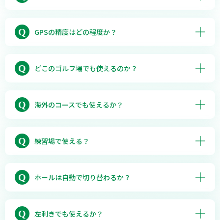
ん。スマホのGPSを利用するため、ポケットに入
れてご利用ください。
はい、口頭でご説明ください。GPSにはズレがあ
り1ヤード違うと状況が大きく異なることもあり
Q
GPSの精度はどの程度か？
ます。ご質問の際に状況をお伝えいただくと、よ
り適切なアドバイスができる可能性が高くなりま
スマホの精度により異なります。
す。
Q
どこのゴルフ場でも使えるのか？
国内なら、ほぼすべてのゴルフ場で使えます。詳
細は対応コース一覧をご覧ください。対応コース
Q
海外のコースでも使えるか？
一覧は
こちら
いいえ、ご利用になれません。
Q
練習場で使える？
適当なコースを選択してラウンドを開始すると、
アドバイス機能はご利用いただけます。
Q
ホールは自動で切り替わるか？
はい、グリーン上でパターの結果を記録した後、
次のホールへ移動すると自動で切り替わります。
Q
左利きでも使えるか？