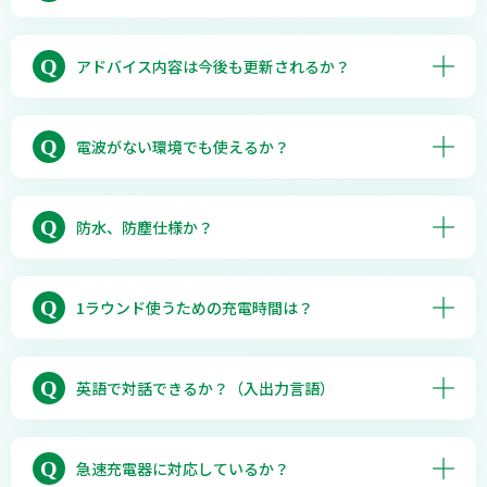
切り替わらない場合は、アプリから手動で切り替
えてください。
アドバイス機能は右利きでの使用が前提ですが、
なお、パターの結果を記録するには、SHOTボタ
他の機能は支障なくご利用になれます。
Q
アドバイス内容は今後も更新されるか？
ンを押して音声で利用クラブ（パター）と結果
（左・右・ショート・オーバー・OK）を報告し
はい、お客様からのフィードバックを元に更新さ
ます。
れていきます。
Q
電波がない環境でも使えるか？
いいえ、ご利用になれません。
Q
防水、防塵仕様か？
はい、嵐の中のプレーできる防水性能と、バンカ
ーでの砂煙などが内部に侵入しない防塵性能を備
Q
1ラウンド使うための充電時間は？
えています（IP55規格をクリアしています）。
約２時間でフル充電になります。
Q
英語で対話できるか？（入出力言語）
いいえ、日本語のみです。
Q
急速充電器に対応しているか？