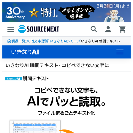
製品一覧
OCR(文字認識)
いきなりAIシリーズ
いきなりAI 瞬間テキスト
いきなりAI 瞬間テキスト- コピペできない文字に
ラインナップ
ライセンス販売