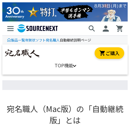
製品一覧
年賀状ソフト
宛名職人
自動継続説明ページ
ご購入
TOP
機能
の「
」とは