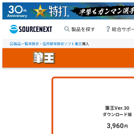
製品を探す
総合サポ
製品一覧
年賀状・住所録
年賀状ソフト
筆王
購入
筆王Ver.30
3,960