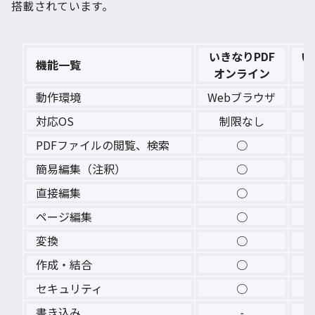
搭載されています。
いきなりPDF
い
機能一覧
オンライン
動作環境
Webブラウザ
対応OS
制限なし
PDFファイルの閲覧、検索
○
簡易編集（注釈）
○
直接編集
○
ページ編集
○
変換
○
作成・結合
○
セキュリティ
○
書き込み
-