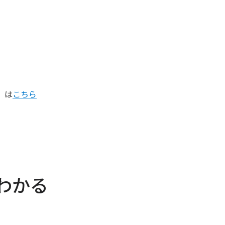
）は
こちら
わかる