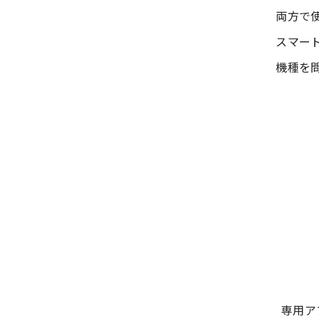
両方で
スマー
機種を
専用ア