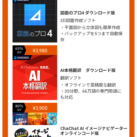
図面のプロ4 ダウンロード版
3D図面作成ソフト
・平面図から立体図も簡単作成
・バックアップを5つまで自動保
存
63％
¥3,980
OFF
AI本格翻訳 ダウンロード版
翻訳ソフト
・オフラインで高精度な翻訳
・35分野、66万語の専門用語に
も対応
80％
¥3,900
OFF
ChaChat AI イメージナビゲーター
オンラインコード版