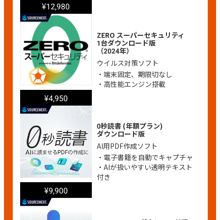
¥12,980
ZERO スーパーセキュリティ
1台
ダウンロード版
（2024年）
ウイルス対策ソフト
・端末固定、期限切なし
・高性能エンジン搭載
¥4,950
0秒読書 (年額プラン)
ダウンロード版
AI用PDF作成ソフト
・電子書籍を自動でキャプチャ
・AIが扱いやすい透明テキスト
付き
¥9,900