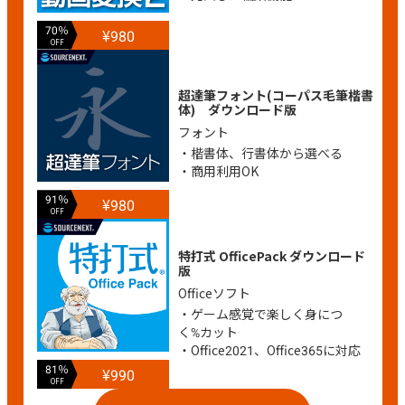
70％
¥980
OFF
超達筆フォント(コーパス毛筆楷書
体) ダウンロード版
フォント
・楷書体、行書体から選べる
・商用利用OK
91％
¥980
OFF
特打式 OfficePack ダウンロード
版
Officeソフト
・ゲーム感覚で楽しく身につ
く%カット
・Office2021、Office365に対応
81％
¥990
OFF