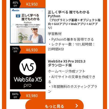
40%
¥2,950
OFF
正しく学べる 誰でもわかる
Python
（プログラミング基礎＋オブジェクト指
向＋GUIアプリ＋Webアプリ＋AIアプ
リ）
学習教材
・Pythonの基本を習得できる
・レクチャー数：101,総時間：
74％
23時間4分
¥6,930
OFF
WebSite X5 Pro 2023.3
ダウンロード版
ホームページ作成ソフト
・AIでサイトの文章を作成でき
る
・1年間無料のホスティングプラ
ン
84％
¥3,980
OFF
もっと見る