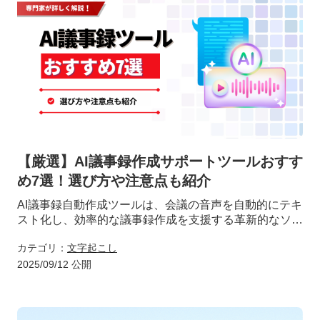
【厳選】AI議事録作成サポートツールおすす
め7選！選び方や注意点も紹介
AI議事録自動作成ツールは、会議の音声を自動的にテキ
スト化し、効率的な議事録作成を支援する革新的なソリ
ューションです。これらのツールを活用することで、議
カテゴリ：
文字起こし
事録作成にかかる時間と手間を大幅に削減できます。
2025/09/12 公開
本記事では、特に評価の高い7つのAI議事録自動作成ツ
ールを厳選して紹介します。各ツールの特徴や機能を詳
しく解説するとともに、選び方のポイントや使用する際