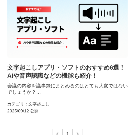
の注意点についても説明します。
企業や組織に最適なツールを選定するためには、文字起
こしの精度や共有機能、業界用語への対応など、さまざ
まな観点からの比較検討が必要です。これらの要素を踏
まえた適切な選択により、より効果的な会議運営と情報
共有が実現できます。
文字起こしアプリ・ソフトのおすすめ6選！
AIや音声認識などの機能も紹介！
会議の内容を議事録にまとめるのはとても大変ではない
でしょうか？
そんなことを解決してくれるのが、最新の文字起こしア
カテゴリ：
文字起こし
プリ・ソフトです。議事録作成に取られる時間をもっと
2025/09/12 公開
コアな仕事に回したいという方のためにおすすめの文字
起こしアプリ・ソフトについてまとめました。
1
この記事を読んでぜひ文字起こしアプリ・ソフトを選定