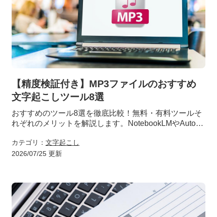
【精度検証付き】MP3ファイルのおすすめ
文字起こしツール8選
おすすめのツール8選を徹底比較！無料・有料ツールそ
れぞれのメリットを解説します。NotebookLMやAutoM
emoなど、目的や予算に合った最適なツール選びと、作
カテゴリ：
文字起こし
業効率化のコツが分かります。
2026/07/25 更新