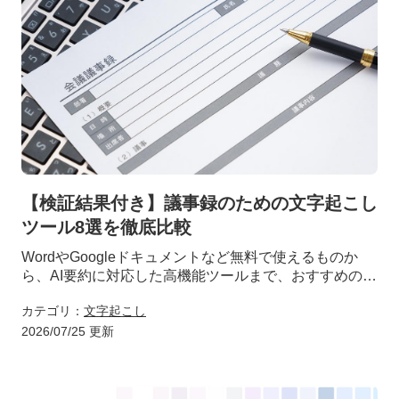
【検証結果付き】議事録のための文字起こし
ツール8選を徹底比較
WordやGoogleドキュメントなど無料で使えるものか
ら、AI要約に対応した高機能ツールまで、おすすめの文
字起こしツール8選を徹底比較！実際の検証結果をもと
カテゴリ：
文字起こし
に、会議スタイルや目的に最適なツールの選び方と活用
法を解説します。
2026/07/25 更新