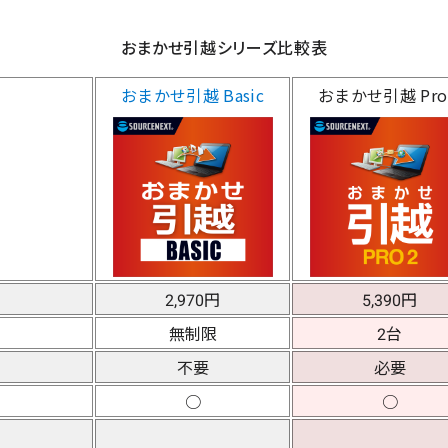
おまかせ引越シリーズ比較表
おまかせ引越 Basic
おまかせ引越 Pro
2,970円
5,390円
無制限
2台
不要
必要
○
○