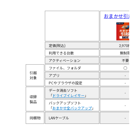
おまかせ引越 B
定価(税込)
2,970円
利用できる台数
無制限
アクティベーション
不要
ファイル、フォルダ
○
引越
アプリ
-
対象
PCやブラウザの設定
-
データ消去ソフト
-
「
ドライブイレイサー
」
収録
製品
バックアップソフト
-
「
おまかせ全バックアップ
」
同梱物
LANケーブル
-