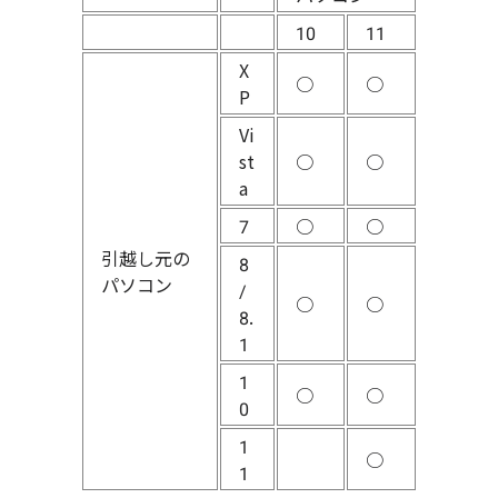
10
11
X
○
○
P
Vi
st
○
○
a
7
○
○
引越し元の
8
パソコン
/
○
○
8.
1
1
○
○
0
1
○
1