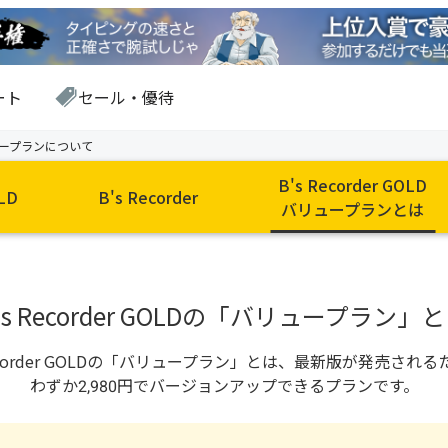
ート
セール・優待
 バリュープランについて
B's Recorder GOLD
OLD
B's Recorder
バリュープランとは
の「
」と
の「
」とは、最新版が発売される
わずか
円でバージョンアップできるプランです。