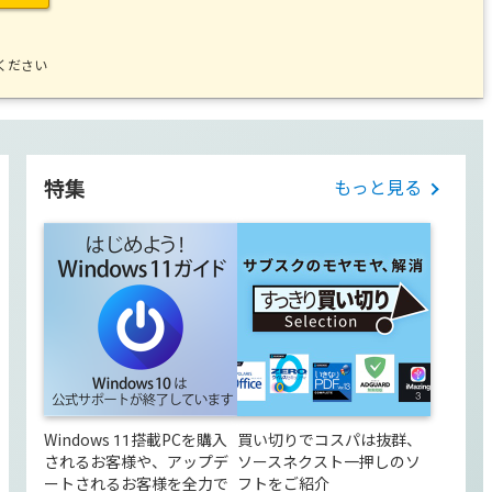
ください
特集
もっと見る
能と価格のバラン
暑い夏を乗り切るためのア
今月発売の「VEGAS
Windows 11搭載PCを購入
買い切りでコスパは抜群、
する、弊社デジタ
イテムを集めたお得なセッ
2026」など、映
されるお客様や、アップデ
ソースネクスト一押しのソ
ドのセット
ト
曲に必須な製品を
ートされるお客様を全力で
フトをご紹介
に入れるチャンス