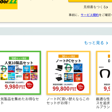
事前に、
サービス規約
をご確認
もっと見る
人気製品を集めたお得なセ
ノートPC買い替えならこの
最適な性
ット
セットがお得！
スを追求
ルブラン