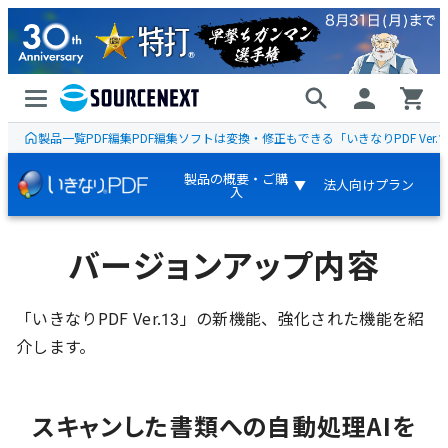
製品一覧
PDF編集
PDF編集ソフトは変換・修正もできる「いきなりPDF Ver.1
製品の概要・ご購
法人向けプラン
▼
入
バージョンアップ内容
「いきなりPDF Ver.13」の新機能、強化された機能を紹
介します。
スキャンした書類への自動処理AIを