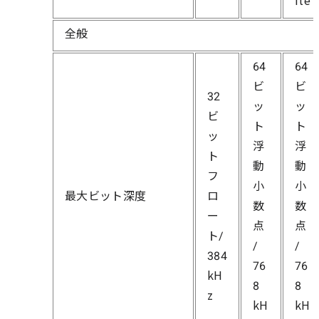
ite
全般
64
64
ビ
ビ
32
ッ
ッ
ビ
ト
ト
ッ
浮
浮
ト
動
動
フ
小
小
最大ビット深度
ロ
数
数
ー
点
点
ト/
/
/
384
76
76
kH
8
8
z
kH
kH