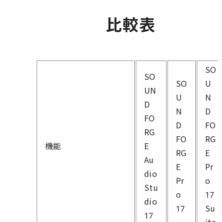
比較表
SO
SO
SO
U
UN
U
N
D
N
D
FO
D
FO
RG
FO
RG
機能
E
RG
E
Au
E
Pr
dio
Pr
o
Stu
o
17
dio
17
Su
17