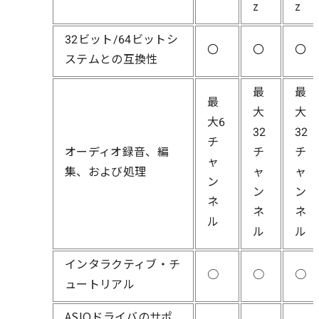
z
z
32ビット/64ビットシ
〇
〇
〇
ステムとの互換性
最
最
最
大
大
大6
32
32
チ
オーディオ録音、編
チ
チ
ャ
集、および処理
ャ
ャ
ン
ン
ン
ネ
ネ
ネ
ル
ル
ル
インタラクティブ・チ
○
○
○
ュートリアル
ASIOドライバのサポ