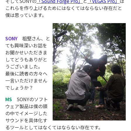
そしてSONYの
「Sound Forge Pro」
と
「VEGAS Pro」
は
これらを作り上げるためにはなくてはならない存在だと
僕は思っています。
SONY
祖堅さん、と
ても興味深いお話を
お聞かせいただきま
してどうもありがと
うございました。
最後に読者の方々へ
一言いただけません
でしょうか？
MS
SONYのソフト
ウェア製品は僕の頭
の中でイメージした
サウンドを具体化す
るツールとしてはなくてはならない存在です。